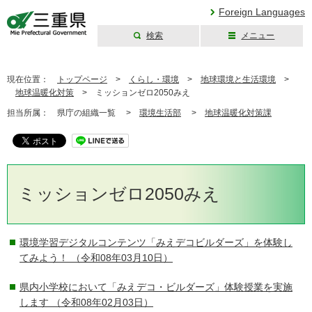
Foreign Languages
検索
メニュー
三重県公式ウェブ
サイト
現在位置：
トップページ
>
くらし・環境
>
地球環境と生活環境
>
地球温暖化対策
>
ミッションゼロ2050みえ
担当所属：
県庁の組織一覧 >
環境生活部
>
地球温暖化対策課
ミッションゼロ2050みえ
環境学習デジタルコンテンツ「みえデコビルダーズ」を体験し
てみよう！
（令和08年03月10日）
県内小学校において「みえデコ・ビルダーズ」体験授業を実施
します
（令和08年02月03日）