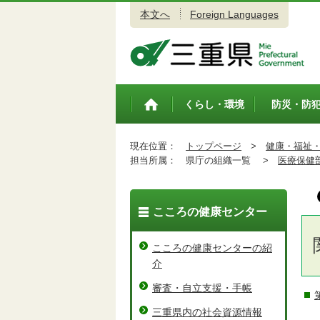
本文へ
Foreign Languages
三重県公式ウェブサイト
くらし・環境
防災・防
トップペ
ージ
現在位置：
トップページ
>
健康・福祉
担当所属：
県庁の組織一覧 >
医療保健
こころの健康センター
こころの健康センターの紹
介
審査・自立支援・手帳
三重県内の社会資源情報