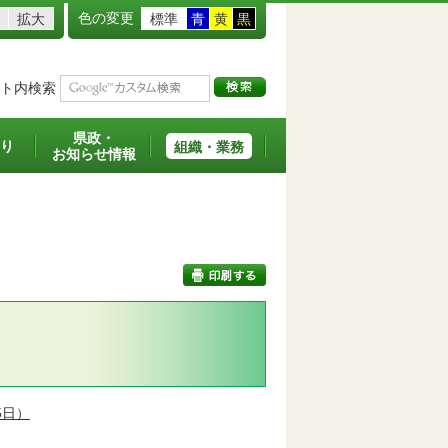
色の変更
拡大
標準
青
黄
黒
ト内検索
県政・
り
組織・業務
お知らせ情報
印刷する
5日）