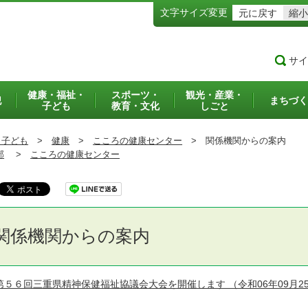
文字サイズ変更
元に戻す
縮小
サイ
健康・福祉・
スポーツ・
観光・産業・
犯
まちづく
子ども
教育・文化
しごと
・子ども
>
健康
>
こころの健康センター
>
関係機関からの案内
部
>
こころの健康センター
関係機関からの案内
第５６回三重県精神保健福祉協議会大会を開催します
（令和06年09月2