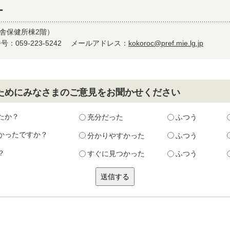
ー
津庁舎保健所棟2階）
：059-223-5242
メールアドレス：
kokoroc@pref.mie.lg.jp
ためにみなさまのご意見をお聞かせください
たか？
充分だった
ふつう
かったですか？
分かりやすかった
ふつう
？
すぐに見つかった
ふつう