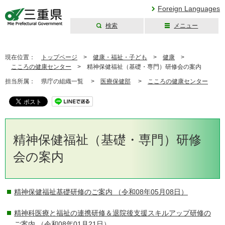
Foreign Languages
検索
メニュー
三重県公式ウェブ
サイト
現在位置：
トップページ
>
健康・福祉・子ども
>
健康
>
こころの健康センター
>
精神保健福祉（基礎・専門）研修会の案内
担当所属：
県庁の組織一覧 >
医療保健部
>
こころの健康センター
精神保健福祉（基礎・専門）研修
会の案内
精神保健福祉基礎研修のご案内
（令和08年05月08日）
精神科医療と福祉の連携研修＆退院後支援スキルアップ研修の
ご案内
（令和08年01月21日）