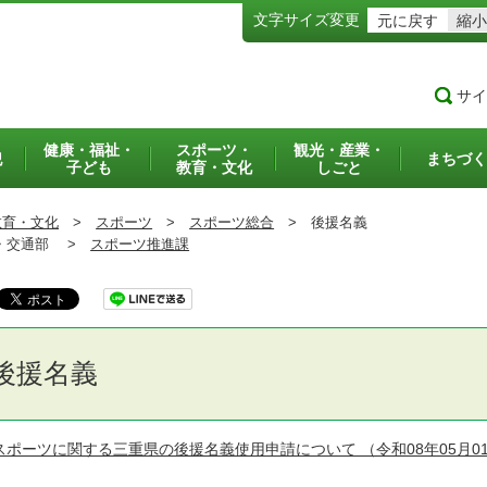
文字サイズ変更
元に戻す
縮小
サイ
健康・福祉・
スポーツ・
観光・産業・
犯
まちづく
子ども
教育・文化
しごと
教育・文化
>
スポーツ
>
スポーツ総合
>
後援名義
交通部 >
スポーツ推進課
後援名義
スポーツに関する三重県の後援名義使用申請について
（令和08年05月0