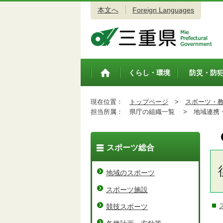
本文へ
Foreign Languages
三重県公式ウェブサイト
くらし・環境
防災・防
トップペ
ージ
現在位置：
トップページ
>
スポーツ・
担当所属：
県庁の組織一覧 >
地域連携・
スポーツ総合
地域のスポーツ
スポーツ施設
競技スポーツ