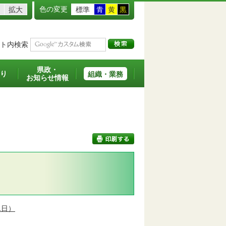
色の変更
拡大
標準
青
黄
黒
ト内検索
県政・
り
組織・業務
お知らせ情報
印刷する
1日）