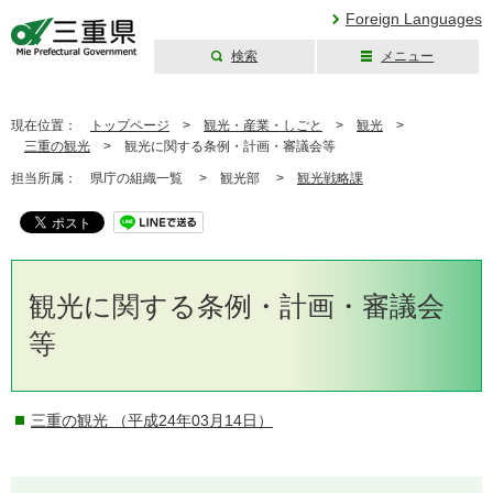
Foreign Languages
検索
メニュー
三重県公式ウェブ
サイト
現在位置：
トップページ
>
観光・産業・しごと
>
観光
>
三重の観光
>
観光に関する条例・計画・審議会等
担当所属：
県庁の組織一覧 >
観光部 >
観光戦略課
観光に関する条例・計画・審議会
等
三重の観光
（平成24年03月14日）