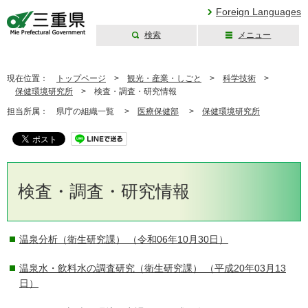
Foreign Languages
検索
メニュー
三重県公式ウェブ
サイト
現在位置：
トップページ
>
観光・産業・しごと
>
科学技術
>
保健環境研究所
>
検査・調査・研究情報
担当所属：
県庁の組織一覧 >
医療保健部
>
保健環境研究所
検査・調査・研究情報
温泉分析（衛生研究課）
（令和06年10月30日）
温泉水・飲料水の調査研究（衛生研究課）
（平成20年03月13
日）