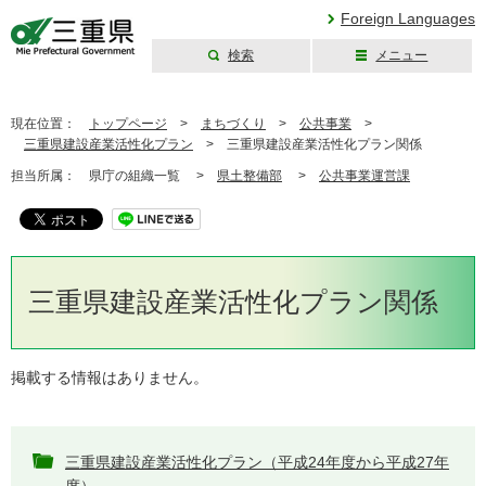
Foreign Languages
検索
メニュー
三重県公式ウェブ
サイト
現在位置：
トップページ
>
まちづくり
>
公共事業
>
三重県建設産業活性化プラン
>
三重県建設産業活性化プラン関係
担当所属：
県庁の組織一覧 >
県土整備部
>
公共事業運営課
三重県建設産業活性化プラン関係
掲載する情報はありません。
三重県建設産業活性化プラン（平成24年度から平成27年