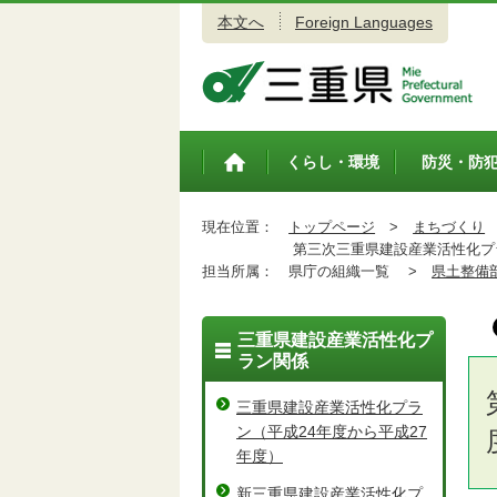
本文へ
Foreign Languages
三重県公式ウェブサイト
くらし・環境
防災・防
トップペ
ージ
現在位置：
トップページ
>
まちづくり
第三次三重県建設産業活性化プラ
担当所属：
県庁の組織一覧 >
県土整備
三重県建設産業活性化プ
ラン関係
三重県建設産業活性化プラ
ン（平成24年度から平成27
年度）
新三重県建設産業活性化プ