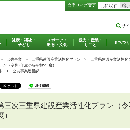
文字サイズ変更
元に戻す
縮小
サイ
健康・福祉・
スポーツ・
観光・産業・
犯
まちづく
子ども
教育・文化
しごと
>
公共事業
>
三重県建設産業活性化プラン
>
三重県建設産業活性化
ン（令和2年度から令和5年度）
部
>
公共事業運営課
第三次三重県建設産業活性化プラン（令
度）