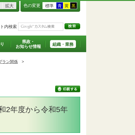
色の変更
拡大
標準
青
黄
黒
ト内検索
県政・
り
組織・業務
お知らせ情報
プラン関係
>
和2年度から令和5年
印刷する