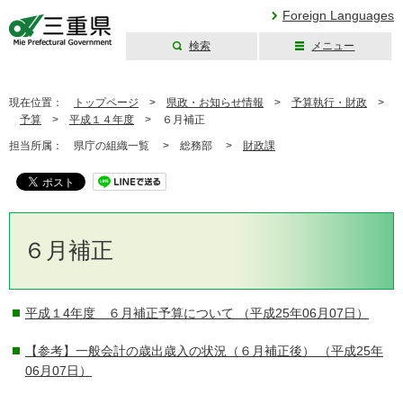
Foreign Languages
検索
メニュー
三重県公式ウェブ
サイト
現在位置：
トップページ
>
県政・お知らせ情報
>
予算執行・財政
>
予算
>
平成１４年度
>
６月補正
担当所属：
県庁の組織一覧 >
総務部 >
財政課
６月補正
平成１4年度 ６月補正予算について
（平成25年06月07日）
【参考】一般会計の歳出歳入の状況（６月補正後）
（平成25年
06月07日）