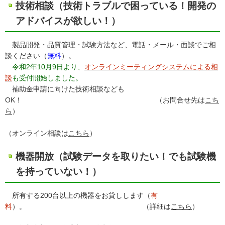
技術相談（技術トラブルで困っている！開発の
アドバイスが欲しい！）
製品開発・品質管理・試験方法など、電話・メール・面談でご相
談ください（
無料
）。
令和2年10月9日より、
オンラインミーティングシステムによる相
談
も受付開始しました。
補助金申請に向けた技術相談なども
OK！ （お問合せ先は
こち
ら
）
（オンライン相談は
こちら
）
機器開放（試験データを取りたい！でも試験機
を持っていない！）
所有する200台以上の機器をお貸しします（
有
料
）。 （詳細は
こちら
）