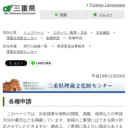
Foreign Languages
検索
メニュー
三重県公式ウェブ
サイト
現在位置：
トップページ
>
スポーツ・教育・文化
>
文化施設
>
埋蔵文化財センター
>
各種申請
>
各種申請
担当所属：
県庁の組織一覧 >
教育委員会事務局 >
埋蔵文化財センター
平成19年12月03日
各種申請
このページでは、出前授業や資料の閲覧、掲載、借用などの申請
方法や書式などを掲載しています。皆様のご要望にはできる限り対
応させていただきますが、都合上、ご希望に添えない場合もありま