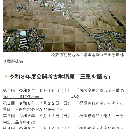
松阪市朝見地区の条里地割（三重県農林
水産部提供）
令和８年度公開考古学講座「三重を掘る」
第１回 令和８年 ５月１６日（土）
「気候変動に揺れる三重の
弥生・古墳時代社会」
48名
第２回 令和８年 ７月１２日（日） 「発掘された溝から考える
景観 －飯野郡条里などを例に－」
第３回 令和８年 ９月１３日（日） 「石製模造品の魅力 ー県
内出土品を中心にー 」
第４回 令和８年１１月１４日（土） 「伊勢神宮・斎宮に供され