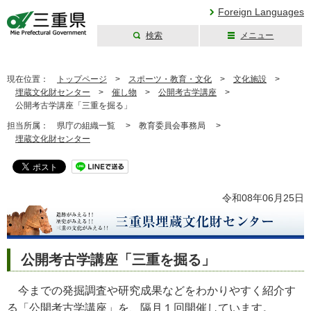
Foreign Languages
検索
メニュー
三重県公式ウェブ
サイト
現在位置：
トップページ
>
スポーツ・教育・文化
>
文化施設
>
埋蔵文化財センター
>
催し物
>
公開考古学講座
>
公開考古学講座「三重を掘る」
担当所属：
県庁の組織一覧 >
教育委員会事務局 >
埋蔵文化財センター
令和08年06月25日
公開考古学講座「三重を掘る」
今までの発掘調査や研究成果などをわかりやすく紹介す
る「公開考古学講座」を、隔月１回開催しています。