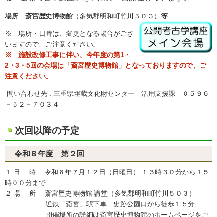
場所 斎宮歴史博物館
（多気郡明和町竹川５０３）
等
※ 場所・日時は、変更となる場合がござ
いますので、ご注意ください。
※ 施設改修工事に伴い、今年度の第1・
2・3・5回の会場は「斎宮歴史博物館」となっておりますので、ご
注意ください。
問い合わせ先 : 三重県埋蔵文化財センター 活用支援課 ０５９６
－５２－７０３４
次回以降の予定
令和８年度 第２回
１ 日 時 令和８年７月１２日（日曜日） １３時３０分から１５
時００分まで
２ 場 所 斎宮歴史博物館 講堂（多気郡明和町竹川５０３）
近鉄「斎宮」駅下車、史跡公園口から徒歩１５分
開催場所の詳細は斎宮歴史博物館のホームページをご