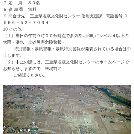
７ 定 員 ８０名
８ 参 加 費 無料
９ 問合せ先 三重県埋蔵文化財センター 活用支援課 電話番号 ０
５９６－５２－７０３４
10 その他
（１）当日の午前９時００分時点で多気郡明和町にレベル４以上の
大雨・洪水・土砂災害危険警報・
特別警報・暴風警報・暴風特別警報が発表されている場合は中
止します。
（２）中止の際には、三重県埋蔵文化財センターのホームページで
お知らせしますので、来場前に
ご確認ください。