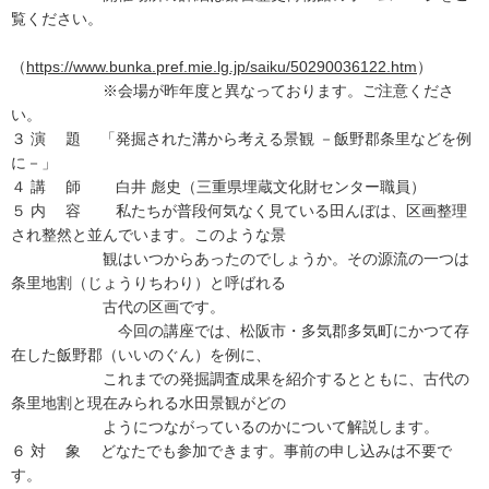
覧ください。
（
https://www.bunka.pref.mie.lg.jp/saiku/50290036122.htm
）
※会場が昨年度と異なっております。ご注意くださ
い。
３ 演 題 「発掘された溝から考える景観 －飯野郡条里などを例
に－」
４ 講 師 白井 彪史（三重県埋蔵文化財センター職員）
５ 内 容 私たちが普段何気なく見ている田んぼは、区画整理
され整然と並んでいます。このような景
観はいつからあったのでしょうか。その源流の一つは
条里地割（じょうりちわり）と呼ばれる
古代の区画です。
今回の講座では、松阪市・多気郡多気町にかつて存
在した飯野郡（いいのぐん）を例に、
これまでの発掘調査成果を紹介するとともに、古代の
条里地割と現在みられる水田景観がどの
ようにつながっているのかについて解説します。
６ 対 象 どなたでも参加できます。事前の申し込みは不要で
す。