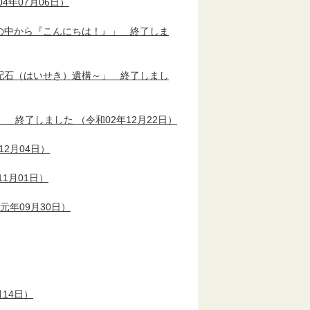
4年07月06日）
の中から『こんにちは！』」 終了しま
配石（はいせき）遺構～」 終了しまし
」 終了しました
（令和02年12月22日）
12月04日）
1月01日）
元年09月30日）
月14日）