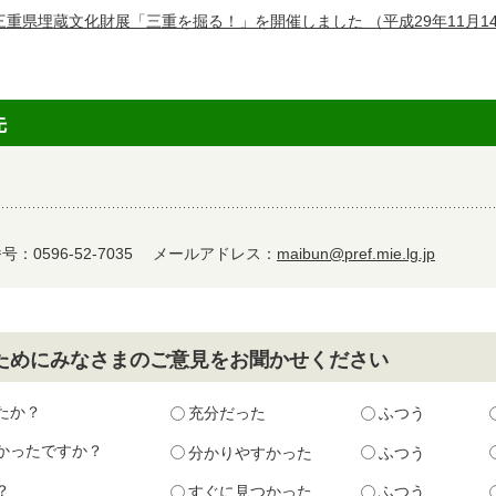
三重県埋蔵文化財展「三重を掘る！」を開催しました
（平成29年11月1
先
：0596-52-7035
メールアドレス：
maibun@pref.mie.lg.jp
ためにみなさまのご意見をお聞かせください
たか？
充分だった
ふつう
かったですか？
分かりやすかった
ふつう
？
すぐに見つかった
ふつう