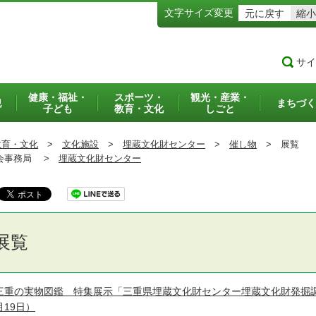
文字サイズ変更
元に戻す
縮小
サイ
健康・福祉・
スポーツ・
観光・産業・
犯
まちづく
子ども
教育・文化
しごと
教育・文化
>
文化施設
>
埋蔵文化財センター
>
催し物
>
展覧
事務局 >
埋蔵文化財センター
展覧
三重の実物図鑑 特集展示「三重県埋蔵文化財センター埋蔵文化財発掘
月19日）