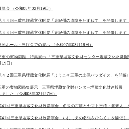
展覧会
（令和08年02月19日）
第４４回三重県埋蔵文化財展「東紀州の遺跡をたずねて」を開催します
第４４回三重県埋蔵文化財展「東紀州の遺跡をたずねて」を開催します
県民ホール・県庁舎での展示
（令和07年03月19日）
三重の実物図鑑 特集展示 「三重県埋蔵文化財センター埋蔵文化財発掘
月19日）
第４２回三重県埋蔵文化財展「ようこそ三重の土偶パラダイス」を開催
三重の実物図鑑集展示 三重県埋蔵文化財センター埋蔵文化財速報展 
しました
（令和05年02月27日）
第41回三重県埋蔵文化財展講演会「名張の古墳とヤマト王権・渡来人」
第41回三重県埋蔵文化財展講演会「いにしえの名張をひらく」を開催し