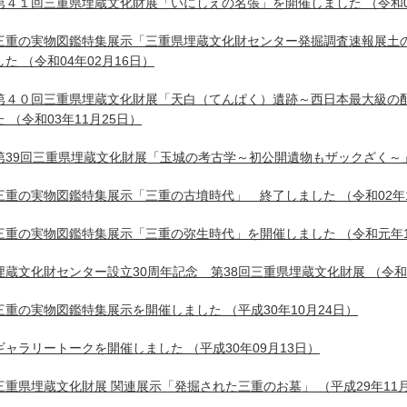
第４１回三重県埋蔵文化財展「いにしえの名張」を開催しました
（令和0
三重の実物図鑑特集展示「三重県埋蔵文化財センター発掘調査速報展土
した
（令和04年02月16日）
第４０回三重県埋蔵文化財展「天白（てんぱく）遺跡～西日本最大級の
た
（令和03年11月25日）
第39回三重県埋蔵文化財展「玉城の考古学～初公開遺物もザックざく～
三重の実物図鑑特集展示「三重の古墳時代」 終了しました
（令和02年
三重の実物図鑑特集展示「三重の弥生時代」を開催しました
（令和元年1
埋蔵文化財センター設立30周年記念 第38回三重県埋蔵文化財展
（令和
三重の実物図鑑特集展示を開催しました
（平成30年10月24日）
ギャラリートークを開催しました
（平成30年09月13日）
三重県埋蔵文化財展 関連展示「発掘された三重のお墓」
（平成29年11