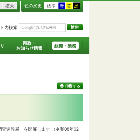
色の変更
拡大
標準
青
黄
黒
ト内検索
県政・
り
組織・業務
お知らせ情報
印刷する
調査速報展」を開催します
（令和08年02