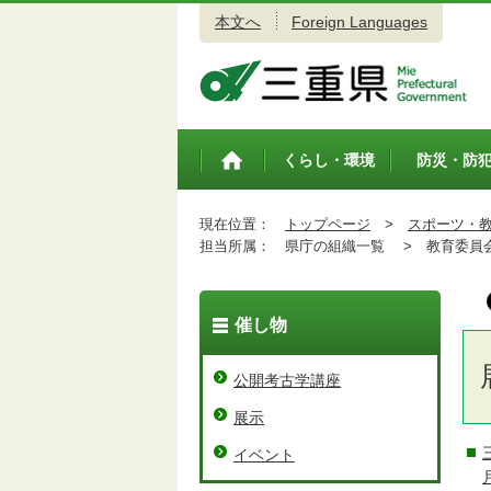
本文へ
Foreign Languages
三重県公式ウェブサイト
くらし・環境
防災・防
トップペ
ージ
現在位置：
トップページ
>
スポーツ・
担当所属：
県庁の組織一覧 >
教育委員会
催し物
公開考古学講座
展示
イベント