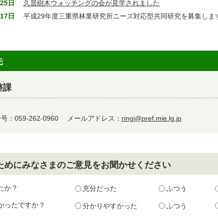
25日
久居樹木ウォッチングの会が見学されました
17日
平成29年度三重県林業研究所ニーズ対応型共同研究を募集しま
先
整課
：059-262-0960
メールアドレス：
ringi@pref.mie.lg.jp
ためにみなさまのご意見をお聞かせください
たか？
充分だった
ふつう
かったですか？
分かりやすかった
ふつう