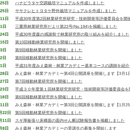
25日
ハナビラタケ空調栽培マニュアルを作成しました
25日
ササクレヒトヨタケ野外栽培マニュアルを作成しました
11日
平成30年度第2回林業研究所研究・技術開発等評価委員会を開
1日
三重県林業研究所だより第22号(No.194)を掲載しました
24日
平成30年度森の感謝祭で林業研究所の取り組みを紹介しました
15日
第10回移動林業研究所を開催しました
3日
第9回移動林業研究所を開催しました
2日
第8回移動林業研究所を開催しました
1日
平成31年度みえ森林・林業アカデミー基本コースの講師を紹介
28日
みえ森林・林業アカデミー第4回公開講座を開催します【3月1
27日
第7回移動林業研究所を開催しました
23日
平成３０年度第１回林業研究所研究・技術開発等評価委員会を
18日
第6回移動林業研究所を開催しました
11日
みえ森林・林業アカデミー第3回公開講座を開催します【1月2
月22日
第5回移動林業研究所を開催しました
月11日
スギ厚板張り床構面の面内せん断試験報告書を掲載しました
月8日
みえ森林・林業アカデミーの受講生の募集を開始します