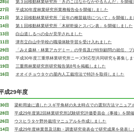
28日
第３回移動林業研究所「きのこはなかなかやるもんだ」を開催
27日
平成30年度林業研究所業務報告会を開催しました
21日
第２回移動林業研究所「近年の種苗栽培について」を開催しま
14日
第１回移動林業研究所「木材乾燥とスパン表」を開催しました
13日
白山道しるべの会が見学されました
11日
津市立白山中学校の職場体験学習を受け入れました
29日
「みえ森林・林業アカデミー」の学長及び特別顧問の就任、プ
23日
平成30年度三重県林業研究所ニーズ対応型共同研究を募集しま
19日
三重県林業研究所研究報告第8号を掲載しました
16日
オオイチョウタケの屋内人工栽培法で特許を取得しました
平成29年度
30日
梁桁用途に適したスギ平角材の丸太時点での選別方法マニュア
28日
平成29年度第2回林業研究所試験研究評価委員会（事後）を開
26日
ウスヒラタケ野外栽培マニュアルを作成しました
14日
平成29年度林業普及活動・調査研究発表会で研究成果を発表し