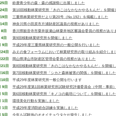
25日
鈴鹿青少年の森・森の感謝祭に出展しました
24日
第10回移動林業研究所「きのこはなかなかやるもんだ」を開催
19日
三重県林業研究所だより第20号（No.192）を掲載しました
14日
神奈川県小田原市片浦財産区議員の視察がありました
 8日
香川県観音寺市粟井坂瀬山林粟井地区審議会委員の視察があり
 4日
第9回移動林業研究所を開催しました
月 9日
平成29年度三重県林業研究所の一般公開を行いました
月24日
みえの食フォーラムにおいて林業研究所の取り組みを紹介しま
月22日
岡山県津山市財産区管理会委員の視察がありました
月21日
第8回移動林業研究所「きのこはなかなかやるもんだ」を開催
月16日
第7回移動林業研究所「シカと森林被害の関係」を開催しました
月10日
平成29年度林業研究所一般公開を行います
月 9日
平成29年度第1回林業研究所試験研究評価委員会（中間・事前
月 5日
第6回移動林業研究所「キノコの栽培について」を開催しました
月 1日
環境美化行動を実施しました
月 1日
平成29年度消防総合訓練を実施しました
月 5日
今年も試験地のオオイチョウタケが発生しました