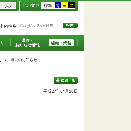
色の変更
拡大
標準
青
黄
黒
ト内検索
県政・
り
組織・業務
お知らせ情報
他
>
過去のお知らせ
平成27年04月20日
印刷する