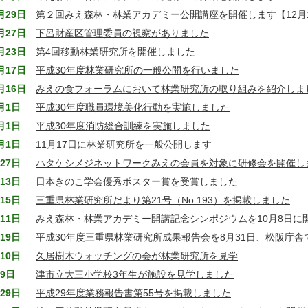
月29日
第２回みえ森林・林業アカデミー公開講座を開催します【12月
月27日
下呂財産区管理委員の視察がありました
月23日
第4回移動林業研究所を開催しました
月17日
平成30年度林業研究所の一般公開を行いました
月16日
みえの食フォーラムにおいて林業研究所の取り組みを紹介しま
月1日
平成30年度職員環境美化行動を実施しました
月1日
平成30年度消防総合訓練を実施しました
月1日
11月17日に林業研究所を一般公開します
27日
ハタケシメジネットワークみえの会員を対象に研修会を開催し
13日
日本きのこ学会優秀ポスター賞を受賞しました
15日
三重県林業研究所だより第21号（No.193）を掲載しました
11日
みえ森林・林業アカデミー開講記念シンポジウムを10月8日に
19日
平成30年度三重県林業研究所成果報告会を8月31日、松阪庁舎
10日
久居樹木ウォッチングの会が林業研究所を見学
9日
津市立大三小学校3年生が施設を見学しました
29日
平成29年度業務報告書第55号を掲載しました