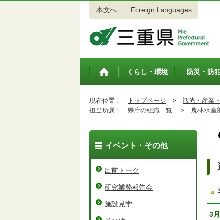
本文へ
Foreign Languages
三重県公式ウェブサイト
くらし・環境
防災・防
トップペ
ージ
現在位置：
トップページ
>
観光・産業
担当所属：
県庁の組織一覧 >
農林水産
イベント・その他
出前トーク
研究業務報告会
施設見学
3月