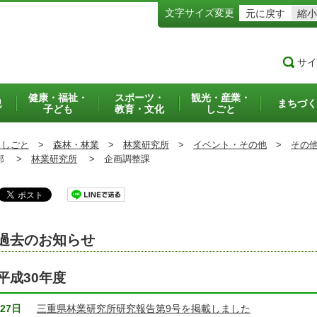
文字サイズ変更
元に戻す
縮小
サイ
健康・福祉・
スポーツ・
観光・産業・
犯
まちづく
子ども
教育・文化
しごと
・しごと
>
森林・林業
>
林業研究所
>
イベント・その他
>
その
部 >
林業研究所
>
企画調整課
過去のお知らせ
平成30年度
27日
三重県林業研究所研究報告第9号を掲載しました