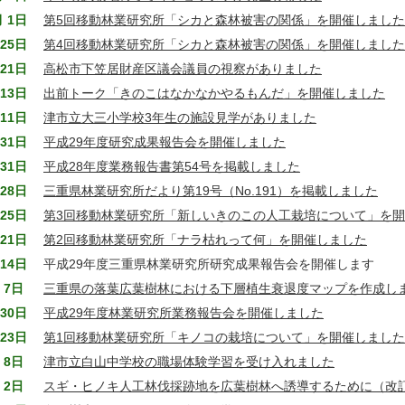
月 1日
第5回移動林業研究所「シカと森林被害の関係」を開催しました
25日
第4回移動林業研究所「シカと森林被害の関係」を開催しました
21日
高松市下笠居財産区議会議員の視察がありました
13日
出前トーク「きのこはなかなかやるもんだ」を開催しました
11日
津市立大三小学校3年生の施設見学がありました
31日
平成29年度研究成果報告会を開催しました
31日
平成28年度業務報告書第54号を掲載しました
28日
三重県林業研究所だより第19号（No.191）を掲載しました
25日
第3回移動林業研究所「新しいきのこの人工栽培について」を
21日
第2回移動林業研究所「ナラ枯れって何」を開催しました
14日
平成29年度三重県林業研究所研究成果報告会を開催します
 7日
三重県の落葉広葉樹林における下層植生衰退度マップを作成し
30日
平成29年度林業研究所業務報告会を開催しました
23日
第1回移動林業研究所「キノコの栽培について」を開催しました
 8日
津市立白山中学校の職場体験学習を受け入れました
 2日
スギ・ヒノキ人工林伐採跡地を広葉樹林へ誘導するために（改