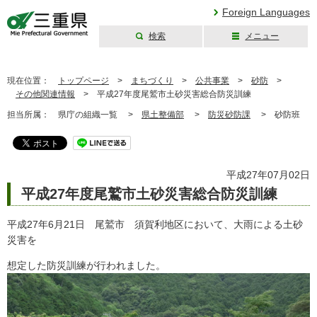
Foreign Languages
検索
メニュー
三重県公式ウェブ
サイト
現在位置：
トップページ
>
まちづくり
>
公共事業
>
砂防
>
その他関連情報
>
平成27年度尾鷲市土砂災害総合防災訓練
担当所属：
県庁の組織一覧 >
県土整備部
>
防災砂防課
>
砂防班
平成27年07月02日
平成27年度尾鷲市土砂災害総合防災訓練
平成27年6月21日 尾鷲市 須賀利地区において、大雨による土砂
災害を
想定した防災訓練が行われました。