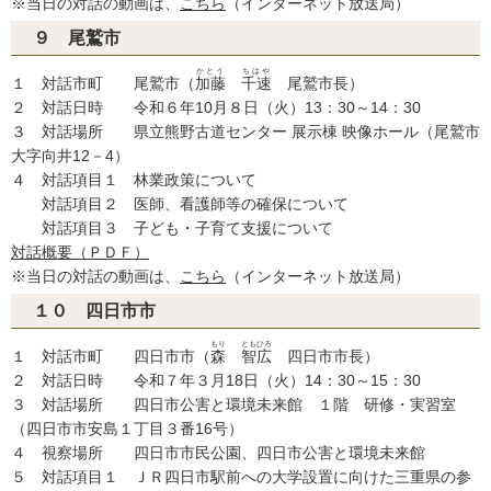
※当日の対話の動画は、
こちら
（インターネット放送局）
９ 尾鷲市
かとう
ちはや
１ 対話市町 尾鷲市（
加藤
千速
尾鷲市長）
２ 対話日時 令和６年10月８日（火）13：30～14：30
３ 対話場所 県立熊野古道センター 展示棟 映像ホール（尾鷲市
大字向井12－4）
４ 対話項目１ 林業政策について
対話項目２ 医師、看護師等の確保について
対話項目３ 子ども・子育て支援について
対話概要（ＰＤＦ）
※当日の対話の動画は、
こちら
（インターネット放送局）
１０ 四日市市
もり
ともひろ
１ 対話市町 四日市市（
森
智広
四日市市長）
２ 対話日時 令和７年３月18日（火）14：30～15：30
３ 対話場所 四日市公害と環境未来館 １階 研修・実習室
（四日市市安島１丁目３番16号）
４ 視察場所 四日市市民公園、四日市公害と環境未来館
５ 対話項目１ ＪＲ四日市駅前への大学設置に向けた三重県の参