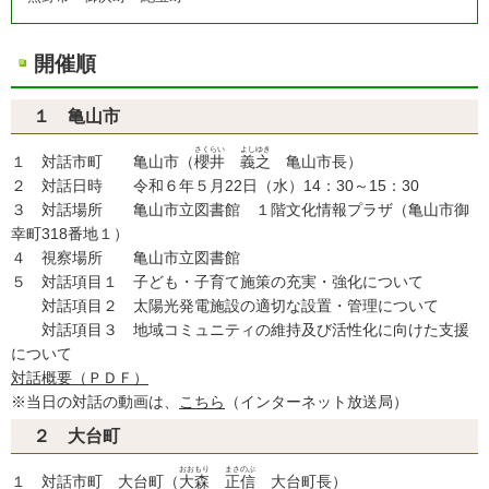
開催順
１ 亀山市
さくらい
よしゆき
１ 対話市町 亀山市（
櫻井
義之
亀山市長）
２ 対話日時 令和６年５月22日（水）14：30～15：30
３ 対話場所 亀山市立図書館 １階文化情報プラザ（亀山市御
幸町318番地１）
４ 視察場所 亀山市立図書館
５ 対話項目１ 子ども・子育て施策の充実・強化について
対話項目２ 太陽光発電施設の適切な設置・管理について
対話項目３ 地域コミュニティの維持及び活性化に向けた支援
について
対話概要（ＰＤＦ）
※当日の対話の動画は、
こちら
（インターネット放送局）
２ 大台町
おおもり
まさのぶ
１ 対話市町 大台町（
大森
正信
大台町長）