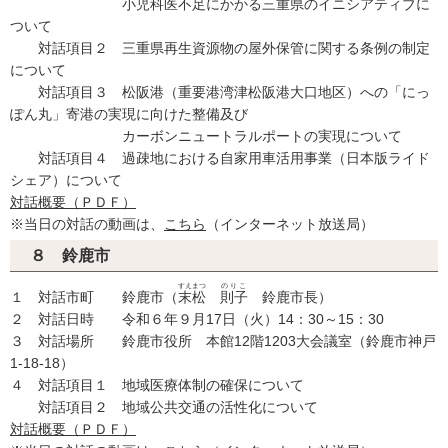
小児科医不足にかかる三重県のイニシアティブに
ついて
対話項目２ 三重県再生資源物の屋外保管に関する条例の制定
について
対話項目３ 松阪港（重要港湾津松阪港大口地区）への「にっ
ぽん丸」寄港の実現に向けた整備及び
カーボンニュートラルポートの実現について
対話項目４ 過疎地における自家用車活用事業（日本版ライド
シェア）について
対話概要（ＰＤＦ）
※当日の対話の動画は、
こちら
（インターネット放送局）
８ 鈴鹿市
すえまつ
のりこ
１ 対話市町 鈴鹿市（
末松
則子
鈴鹿市長）
２ 対話日時 令和６年９月17日（火）14：30～15：30
３ 対話場所 鈴鹿市役所 本館12階1203大会議室（鈴鹿市神戸
1-18-18）
４ 対話項目１ 地域医療体制の確保について
対話項目２ 地域公共交通の活性化について
対話概要（ＰＤＦ）