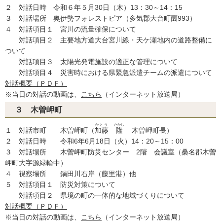
２ 対話日時 令和６年５月30日（木）13：30～14：15
３ 対話場所 奥伊勢フォレストピア（多気郡大台町薗993）
４ 対話項目１ 宮川の流量確保について
対話項目２ 主要地方道大台宮川線・天ケ瀬地内の道路整備に
ついて
対話項目３ 太陽光発電施設の適正な管理について
対話項目４ 災害時における県緊急派遣チームの派遣について
対話概要（ＰＤＦ）
※当日の対話の動画は、
こちら
（インターネット放送局）
３ 木曽岬町
かとう
たかし
１ 対話市町 木曽岬町（
加藤
隆
木曽岬町長）
２ 対話日時 令和6年6月18日（火）14：20～15：00
３ 対話場所 木曽岬町防災センター 2階 会議室（桑名郡木曽
岬町大字源緑輪中）
４ 視察場所 鍋田川右岸（藤里港）他
５ 対話項目１ 防災対策について
対話項目２ 県境の町の一体的な地域づくりについて
対話概要（ＰＤＦ）
※当日の対話の動画は、
こちら
（インターネット放送局）