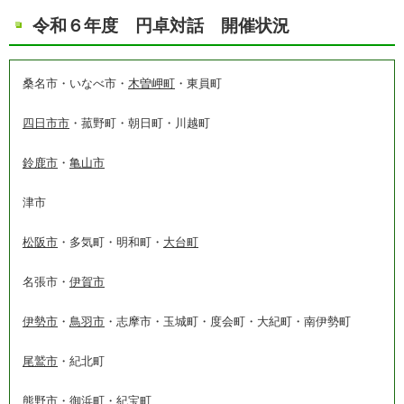
令和６年度 円卓対話 開催状況
桑名市・いなべ市・
木曽岬町
・東員町
四日市市
・菰野町・朝日町・川越町
鈴鹿市
・
亀山市
津市
松阪市
・多気町・明和町・
大台町
名張市・
伊賀市
伊勢市
・
鳥羽市
・志摩市・玉城町・度会町・大紀町・南伊勢町
尾鷲市
・紀北町
熊野市・御浜町・紀宝町