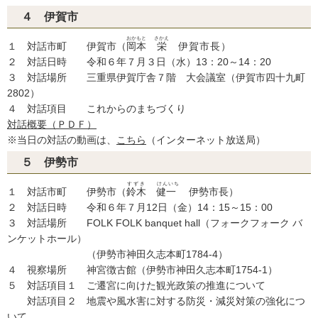
４ 伊賀市
おかもと
さかえ
１ 対話市町 伊賀市（
岡本
栄
伊賀市長）
２ 対話日時 令和６年７月３日（水）13：20～14：20
３ 対話場所 三重県伊賀庁舎７階 大会議室（伊賀市四十九町
2802）
４ 対話項目 これからのまちづくり
対話概要（ＰＤＦ）
※当日の対話の動画は、
こちら
（インターネット放送局）
５ 伊勢市
すずき
けんいち
１ 対話市町 伊勢市（
鈴木
健一
伊勢市長）
２ 対話日時 令和６年７月12日（金）14：15～15：00
３ 対話場所 FOLK FOLK banquet hall（フォークフォーク バ
ンケットホール）
（伊勢市神田久志本町1784-4）
４ 視察場所 神宮徴古館（伊勢市神田久志本町1754-1）
５ 対話項目１ ご遷宮に向けた観光政策の推進について
対話項目２ 地震や風水害に対する防災・減災対策の強化につ
いて