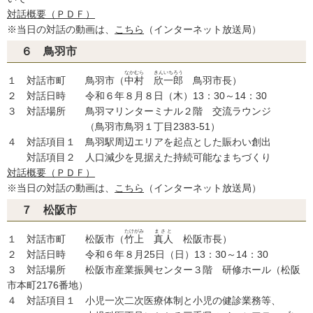
対話概要（ＰＤＦ）
※当日の対話の動画は、
こちら
（インターネット放送局）
６ 鳥羽市
なかむら
きんいちろう
１ 対話市町 鳥羽市（
中村
欣一郎
鳥羽市長）
２ 対話日時 令和６年８月８日（木）13：30～14：30
３ 対話場所 鳥羽マリンターミナル２階 交流ラウンジ
（鳥羽市鳥羽１丁目2383-51）
４ 対話項目１ 鳥羽駅周辺エリアを起点とした賑わい創出
対話項目２ 人口減少を見据えた持続可能なまちづくり
対話概要（ＰＤＦ）
※当日の対話の動画は、
こちら
（インターネット放送局）
７ 松阪市
たけがみ
まさと
１ 対話市町 松阪市（
竹上
真人
松阪市長）
２ 対話日時 令和６年８月25日（日）13：30～14：30
３ 対話場所 松阪市産業振興センター３階 研修ホール（松阪
市本町2176番地）
４ 対話項目１ 小児一次二次医療体制と小児の健診業務等、