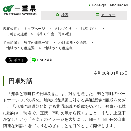
Foreign Languages
検索
メニュー
三重県公式ウェブ
サイト
現在位置：
トップページ
>
まちづくり
>
地域づくり
>
市町との連携
>
令和６年度 円卓対話
担当所属：
県庁の組織一覧 >
地域連携・交通部 >
地域づくり推進課
>
地域づくり推進班
令和06年04月15日
円卓対話
「知事と市町長の円卓対話」は、対話を通した、県と市町のパー
トナーシップの深化、地域の諸課題に対する共通認識の醸成をめざ
し、「地域の諸課題に対する共通認識の醸成をめざし、知事が地域
に出向き、現場で、直接、市町長等から聴く」こと、また、上座下
座なしという「円卓」のイメージを大切にし、知事と市町長の自由
闊達な対話の場づくりをめざすことを目的として開催します。