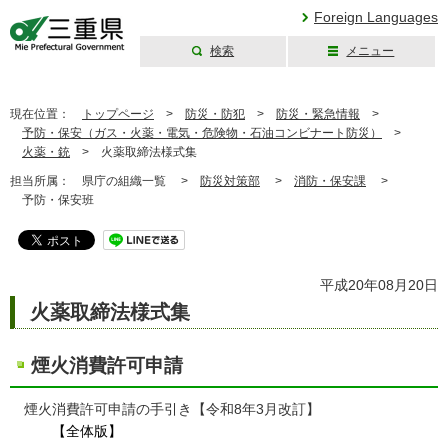
Foreign Languages
検索
メニュー
三重県公式ウェブ
サイト
現在位置：
トップページ
>
防災・防犯
>
防災・緊急情報
>
予防・保安（ガス・火薬・電気・危険物・石油コンビナート防災）
>
火薬・銃
>
火薬取締法様式集
担当所属：
県庁の組織一覧 >
防災対策部
>
消防・保安課
>
予防・保安班
平成20年08月20日
火薬取締法様式集
煙火消費許可申請
煙火消費許可申請の手引き【令和8年3月改訂】
【全体版】