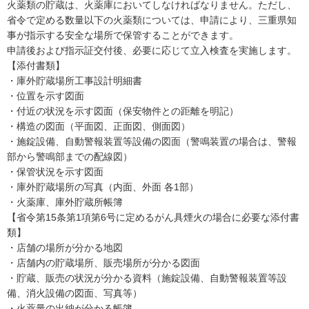
火薬類の貯蔵は、火薬庫においてしなければなりません。ただし、
省令で定める数量以下の火薬類については、申請により、三重県知
事が指示する安全な場所で保管することができます。
申請後および指示証交付後、必要に応じて立入検査を実施します。
【添付書類】
・庫外貯蔵場所工事設計明細書
・位置を示す図面
・付近の状況を示す図面（保安物件との距離を明記）
・構造の図面（平面図、正面図、側面図）
・施錠設備、自動警報装置等設備の図面（警鳴装置の場合は、警報
部から警鳴部までの配線図）
・保管状況を示す図面
・庫外貯蔵場所の写真（内面、外面 各1部）
・火薬庫、庫外貯蔵所帳簿
【省令第15条第1項第6号に定めるがん具煙火の場合に必要な添付書
類】
・店舗の場所が分かる地図

・店舗内の貯蔵場所、販売場所が分かる図面

・貯蔵、販売の状況が分かる資料（施錠設備、自動警報装置等設
備、消火設備の図面、写真等）
