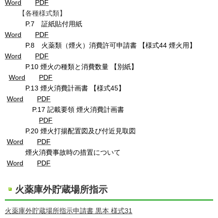
Word
PDF
【各種様式類】
P.7 証紙貼付用紙
Word
PDF
P.8 火薬類（煙火）消費許可申請書 【様式44 煙火用】
Word
PDF
P.10 煙火の種類と消費数量 【別紙】
Word
PDF
P.13 煙火消費計画書 【様式45】
Word
PDF
P.17 記載要領 煙火消費計画書
PDF
P.20 煙火打揚配置図及び付近見取図
Word
PDF
煙火消費事故時の措置について
Word
PDF
火薬庫外貯蔵場所指示
火薬庫外貯蔵場所指示申請書 黒本 様式31