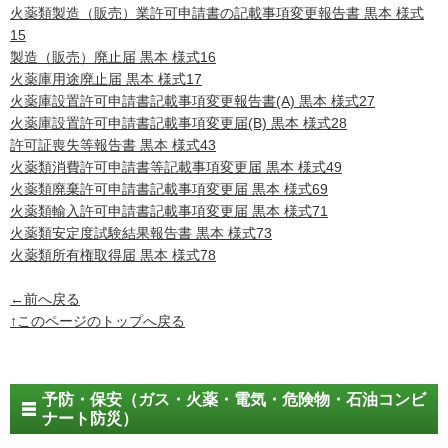
火薬類製造（販売）業許可申請書の記載事項変更報告書 黒本 様式
15
製造（販売）廃止届 黒本 様式16
火薬庫用途廃止届 黒本 様式17
火薬庫設置許可申請書記載事項変更報告書(A) 黒本 様式27
火薬庫設置許可申請書記載事項変更届(B) 黒本 様式28
許可証喪失等報告書 黒本 様式43
火薬類消費許可申請書等記載事項変更届 黒本 様式49
火薬類廃棄許可申請書記載事項変更届 黒本 様式69
火薬類輸入許可申請書記載事項変更届 黒本 様式71
火薬類安定度試験結果報告書 黒本 様式73
火薬類所有権取得届 黒本 様式78
←前へ戻る
↑このページのトップへ戻る
予防・保安（ガス・火薬・電気・危険物・石油コンビ
ナート防災）