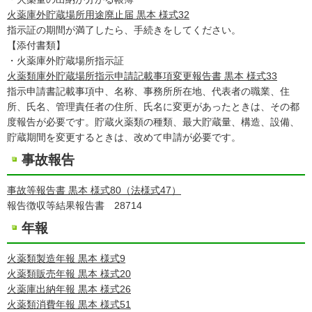
火薬庫外貯蔵場所用途廃止届 黒本 様式32
指示証の期間が満了したら、手続きをしてください。
【添付書類】
・火薬庫外貯蔵場所指示証
火薬類庫外貯蔵場所指示申請記載事項変更報告書 黒本 様式33
指示申請書記載事項中、名称、事務所所在地、代表者の職業、住
所、氏名、管理責任者の住所、氏名に変更があったときは、その都
度報告が必要です。貯蔵火薬類の種類、最大貯蔵量、構造、設備、
貯蔵期間を変更するときは、改めて申請が必要です。
事故報告
事故等報告書 黒本 様式80（法様式47）
報告徴収等結果報告書 28714
年報
火薬類製造年報 黒本 様式9
火薬類販売年報 黒本 様式20
火薬庫出納年報 黒本 様式26
火薬類消費年報 黒本 様式51