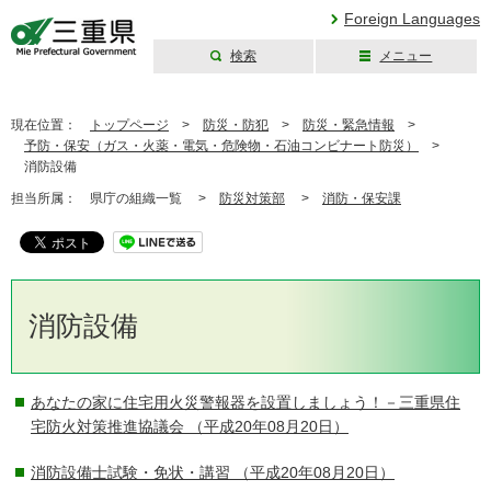
Foreign Languages
検索
メニュー
三重県公式ウェブ
サイト
現在位置：
トップページ
>
防災・防犯
>
防災・緊急情報
>
予防・保安（ガス・火薬・電気・危険物・石油コンビナート防災）
>
消防設備
担当所属：
県庁の組織一覧 >
防災対策部
>
消防・保安課
消防設備
あなたの家に住宅用火災警報器を設置しましょう！－三重県住
宅防火対策推進協議会
（平成20年08月20日）
消防設備士試験・免状・講習
（平成20年08月20日）