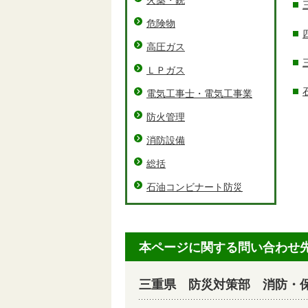
火薬・銃
危険物
高圧ガス
ＬＰガス
電気工事士・電気工事業
防火管理
消防設備
総括
石油コンビナート防災
本ページに関する問い合わせ
三重県 防災対策部 消防・