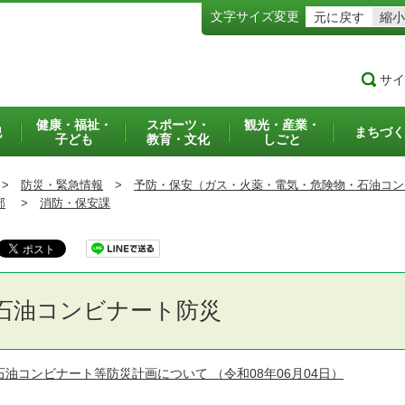
文字サイズ変更
元に戻す
縮小
サイ
健康・福祉・
スポーツ・
観光・産業・
犯
まちづく
子ども
教育・文化
しごと
>
防災・緊急情報
>
予防・保安（ガス・火薬・電気・危険物・石油コン
部
>
消防・保安課
石油コンビナート防災
石油コンビナート等防災計画について
（令和08年06月04日）