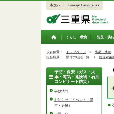
本文へ
Foreign Languages
三重県公式ウェブサイト
くらし・環境
防災・防
トップペ
ージ
現在位置：
トップページ
>
防災・防犯
担当所属：
県庁の組織一覧 >
防災対策
予防・保安（ガス・火
薬・電気・危険物・石油
コンビナート防災）
事故情報
お知らせ（イベント・講
習・表彰）