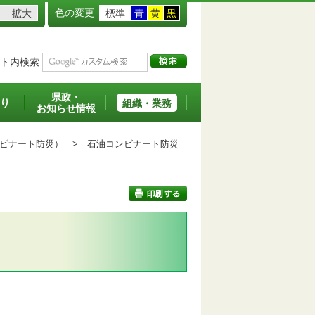
色の変更
拡大
標準
青
黄
黒
ト内検索
県政・
り
組織・業務
お知らせ情報
ビナート防災）
>
石油コンビナート防災
印刷する