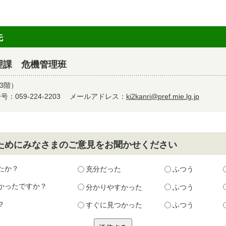
先
理課 危機管理班
3階）
：059-224-2203
メールアドレス：
ki2kanri@pref.mie.lg.jp
ためにみなさまのご意見をお聞かせください
たか？
充分だった
ふつう
かったですか？
分かりやすかった
ふつう
？
すぐに見つかった
ふつう