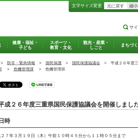
文字サイズ変更
元に戻す
縮小
サイ
健康・福祉・
スポーツ・
観光・産業・
犯
まちづく
子ども
教育・文化
しごと
>
防災・緊急情報
>
国民保護
>
国民保護協議会
>
平成２６年度三
部
>
危機管理課
>
危機管理班
平成２６年度三重県国民保護協議会を開催しまし
日時
成２７年３月１９日（木）午前１０時４５分から１１時０５分まで