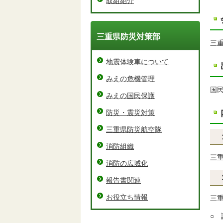
取組紹介
三重県防災対策部
三
地震体験車について
みえの危機管理
国
みえの国民保護
防災・震災対策
三重県防災航空隊
消防組織
三
消防の広域化
報告書関連
お役立ち情報
三
○