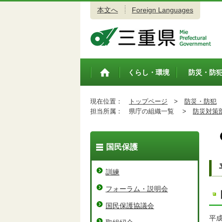
本文へ
Foreign Languages
三重県公式ウェブサイト
くらし・環境
防災・防
トップペ
ージ
現在位置：
トップページ
>
防災・防犯
担当所属：
県庁の組織一覧 >
防災対策
国民保護
訓練
フォーラム・説明会
国民保護協議会
平