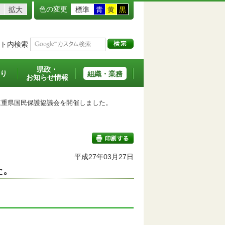
色の変更
拡大
標準
青
黄
黒
ト内検索
県政・
り
組織・業務
お知らせ情報
重県国民保護協議会を開催しました。
平成27年03月27日
た。
印刷する