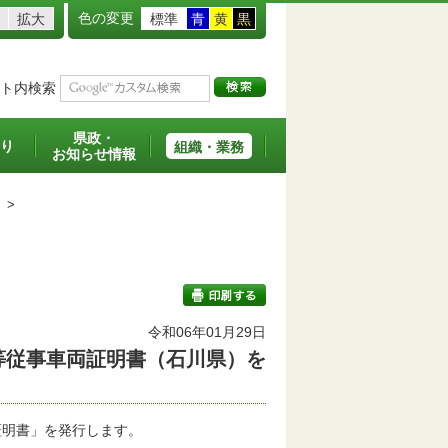
色の変更
拡大
標準
青
黄
黒
ト内検索
県政・
り
組織・業務
お知らせ情報
>
令和06年01月29日
等従事車両証明書（石川県）を
印刷する
証明書」を発行します。