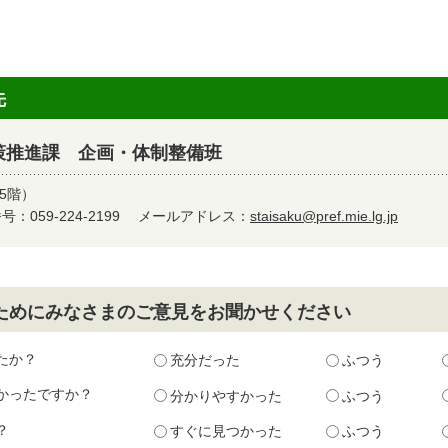
先
策推進課 企画・体制整備班
5階）
：059-224-2199
メールアドレス：
staisaku@pref.mie.lg.jp
ためにみなさまのご意見をお聞かせください
たか？
充分だった
ふつう
かったですか？
分かりやすかった
ふつう
？
すぐに見つかった
ふつう