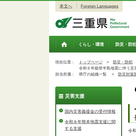
本文へ
Foreign Languages
三重県公式ウェブサイト
くらし・環境
防災・防
トップペ
ージ
現在位置：
トップページ
>
防災・防犯
令和６年能登半島地震に伴う災害
担当所属：
県庁の組織一覧 >
防災対策
災害支援
国内災害義援金の受付情報
令和８年熊本地震支援に関
する支援
令