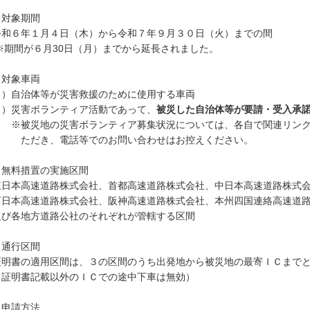
 対象期間
和６年１月４日（木）から令和７年９月３０日（火）までの間
期間が６月30日（月）までから延長されました。
 対象車両
１）自治体等が災害救援のために使用する車両
２）災害ボランティア活動であって、
被災した自治体等が要請・受入承
被災地の災害ボランティア募集状況については、各自で関連リンク
だき、電話等でのお問い合わせはお控えください。
 無料措置の実施区間
日本高速道路株式会社、首都高速道路株式会社、中日本高速道路株式
日本高速道路株式会社、阪神高速道路株式会社、本州四国連絡高速道
び各地方道路公社のそれぞれが管轄する区間
 通行区間
明書の適用区間は、３の区間のうち出発地から被災地の最寄ＩＣまで
証明書記載以外のＩＣでの途中下車は無効）
 申請方法