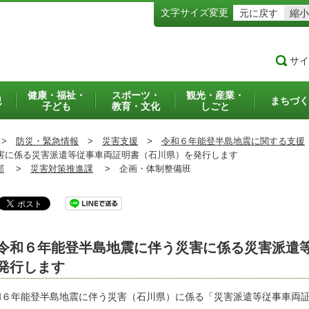
文字サイズ変更
元に戻す
縮小
サイ
健康・福祉・
スポーツ・
観光・産業・
犯
まちづく
子ども
教育・文化
しごと
>
防災・緊急情報
>
災害支援
>
令和６年能登半島地震に関する支援
に係る災害派遣等従事車両証明書（石川県）を発行します
部
>
災害対策推進課
>
企画・体制整備班
令和６年能登半島地震に伴う災害に係る災害派遣
発行します
和６年能登半島地震に伴う災害（石川県）に係る「災害派遣等従事車両