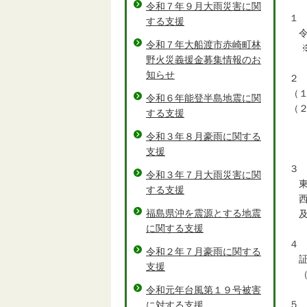
令和７年９月大雨災害に関
１
する支援
令
令和７年大船渡市赤崎町林
※
野火災義援金募集情報のお
知らせ
２
（
令和６年能登半島地震に関
（
する支援
※
令和３年８月豪雨に関する
た
支援
３
令和３年７月大雨災害に関
東
する支援
西
福島県沖を震源とする地震
及
に関する支援
４
令和２年７月豪雨に関する
証
支援
（
令和元年台風第１９号被害
５
に対する支援