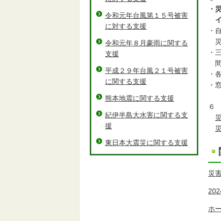
・
令和元年台風第１５号被害
イ
に対する支援
・
災
令和元年８月豪雨に関する
・
支援
間
平成２９年台風２１号被害
・
に関する支援
・
熊本地震に関する支援
６
紀伊半島大水害に関する支
援
東日本大震災に関する支援
災害
20
ホー