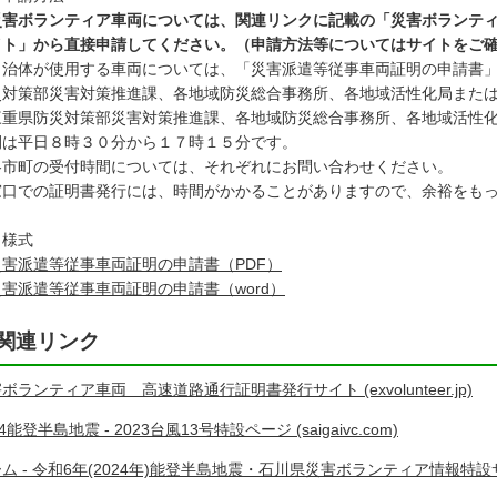
災害ボランティア車両については、関連リンクに記載の「災害ボランテ
ト」から直接申請してください。（申請方法等についてはサイトをご確
自治体が使用する車両については、「災害派遣等従事車両証明の申請書
対策部災害対策推進課、各地域防災総合事務所、各地域活性化局または
三重県防災対策部災害対策推進課、各地域防災総合事務所、各地域活性
は平日８時３０分から１７時１５分です。
各市町の受付時間については、それぞれにお問い合わせください。
窓口での証明書発行には、時間がかかることがありますので、余裕をも
 様式
災害派遣等従事車両証明の申請書（PDF）
災害派遣等従事車両証明の申請書（word）
関連リンク
ボランティア車両 高速道路通行証明書発行サイト (exvolunteer.jp)
24能登半島地震 - 2023台風13号特設ページ (saigaivc.com)
ム - 令和6年(2024年)能登半島地震・石川県災害ボランティア情報特設サイト (