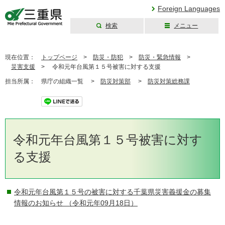
Foreign Languages
検索
メニュー
三重県公式ウェブ
サイト
現在位置：
トップページ
>
防災・防犯
>
防災・緊急情報
>
災害支援
>
令和元年台風第１５号被害に対する支援
担当所属：
県庁の組織一覧 >
防災対策部
>
防災対策総務課
ツイート
令和元年台風第１５号被害に対す
る支援
令和元年台風第１５号の被害に対する千葉県災害義援金の募集
情報のお知らせ
（令和元年09月18日）