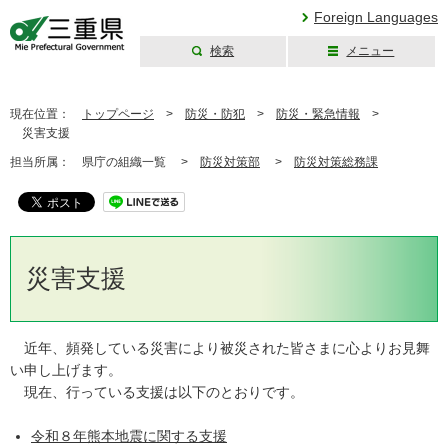
Foreign Languages
検索
メニュー
三重県公式ウェブ
サイト
現在位置：
トップページ
>
防災・防犯
>
防災・緊急情報
>
災害支援
担当所属：
県庁の組織一覧 >
防災対策部
>
防災対策総務課
災害支援
近年、頻発している災害により被災された皆さまに心よりお見舞
い申し上げます。
現在、行っている支援は以下のとおりです。
令和８年熊本地震に関する支援