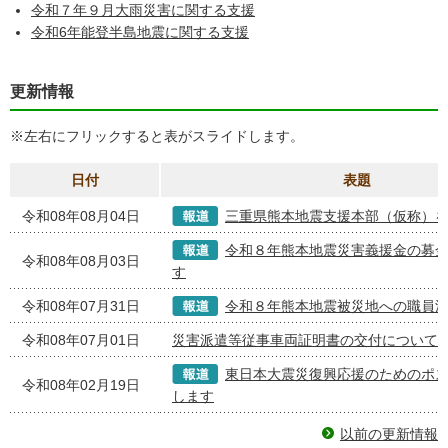
令和７年９月大雨災害に関する支援
令和6年能登半島地震に関する支援
更新情報
※左右にフリックすると表がスライドします。
日付
表題
令和08年08月04日
三重県熊本地震支援本部（仮称）
令和８年熊本地震災害義援金の募
令和08年08月03日
す
令和08年07月31日
令和８年熊本地震被災地への職員
令和08年07月01日
災害派遣等従事車両証明書の交付について
東日本大震災復興応援のためのポ
令和08年02月19日
します
以前の更新情報