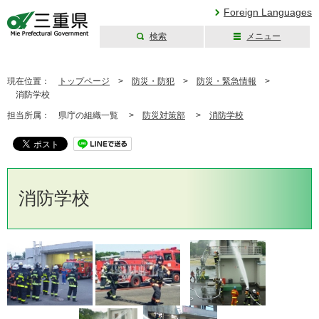
Foreign Languages
検索
メニュー
三重県公式ウェブ
サイト
現在位置：
トップページ
>
防災・防犯
>
防災・緊急情報
>
消防学校
担当所属：
県庁の組織一覧 >
防災対策部
>
消防学校
消防学校