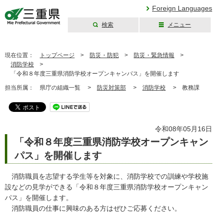
Foreign Languages
検索
メニュー
三重県公式ウェブ
サイト
現在位置：
トップページ
>
防災・防犯
>
防災・緊急情報
>
消防学校
>
「令和８年度三重県消防学校オープンキャンパス」を開催します
担当所属：
県庁の組織一覧 >
防災対策部
>
消防学校
>
教務課
令和08年05月16日
「令和８年度三重県消防学校オープンキャン
パス」を開催します
消防職員を志望する学生等を対象に、消防学校での訓練や学校施
設などの見学ができる「令和８年度三重県消防学校オープンキャン
パス」を開催します。
消防職員の仕事に興味のある方はぜひご応募ください。