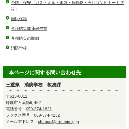
予防・保安（ガス・火薬・電気・危険物・石油コンビナート防
災）
国民保護
各種防災関連報告書
各種防災の取組
消防学校
本ページに関する問い合わせ先
三重県 消防学校 教務課
〒513-0012
鈴鹿市石薬師町452
電話番号：
059-374-1821
ファクス番号：059-374-4232
メールアドレス：
shobos@pref.mie.lg.jp