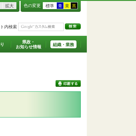
色の変更
拡大
標準
青
黄
黒
ト内検索
県政・
り
組織・業務
お知らせ情報
印刷する