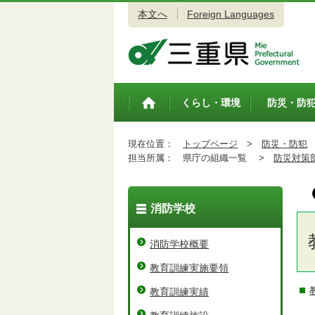
本文へ
Foreign Languages
三重県公式ウェブサイト
くらし・環境
防災・防
トップペ
ージ
現在位置：
トップページ
>
防災・防犯
担当所属：
県庁の組織一覧 >
防災対策
消防学校
消防学校概要
教育訓練実施要領
教育訓練実績