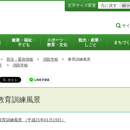
文字サイズ変更
元に戻す
縮小
サイ
健康・福祉・
スポーツ・
観光・産業・
犯
まちづく
子ども
教育・文化
しごと
>
防災・緊急情報
>
消防学校
>
教育訓練風景
部
>
消防学校
教育訓練風景
教育訓練風景
（平成21年01月19日）