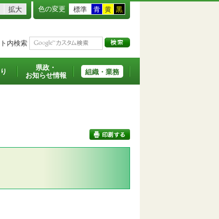
色の変更
拡大
標準
青
黄
黒
ト内検索
県政・
り
組織・業務
お知らせ情報
印刷する