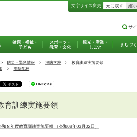
文字サイズ変更
元に戻す
縮小
サイ
健康・福祉・
スポーツ・
観光・産業・
犯
まちづく
子ども
教育・文化
しごと
>
防災・緊急情報
>
消防学校
>
教育訓練実施要領
部
>
消防学校
教育訓練実施要領
令和８年度教育訓練実施要領
（令和08年03月02日）