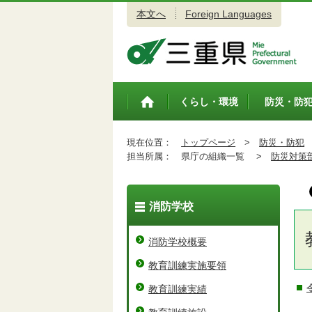
本文へ
Foreign Languages
三重県公式ウェブサイト
くらし・環境
防災・防
トップペ
ージ
現在位置：
トップページ
>
防災・防犯
担当所属：
県庁の組織一覧 >
防災対策
消防学校
消防学校概要
教育訓練実施要領
教育訓練実績