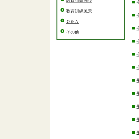
教育訓練施設
教育訓練風景
Ｑ＆Ａ
その他