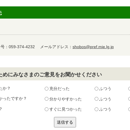
先
：059-374-4232
メールアドレス：
shobos@pref.mie.lg.jp
ためにみなさまのご意見をお聞かせください
たか？
充分だった
ふつう
かったですか？
分かりやすかった
ふつう
？
すぐに見つかった
ふつう