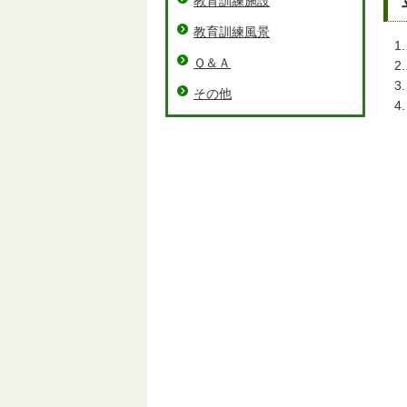
教育訓練施設
教育訓練風景
Ｑ＆Ａ
その他