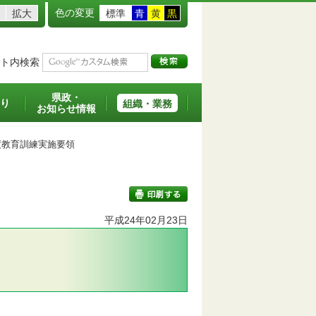
色の変更
拡大
標準
青
黄
黒
ト内検索
県政・
り
組織・業務
お知らせ情報
教育訓練実施要領
平成24年02月23日
印刷する