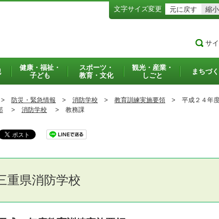
文字サイズ変更
元に戻す
縮小
サイ
健康・福祉・
スポーツ・
観光・産業・
犯
まちづく
子ども
教育・文化
しごと
>
防災・緊急情報
>
消防学校
>
教育訓練実施要領
>
平成２４年度
部
>
消防学校
>
教務課
三重県消防学校