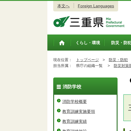
本文へ
Foreign Languages
三重県公式ウェブサイト
くらし・環境
防災・防
トップペ
ージ
現在位置：
トップページ
>
防災・防犯
担当所属：
県庁の組織一覧 >
防災対策
消防学校
消防学校概要
教育訓練実施要領
教育訓練実績