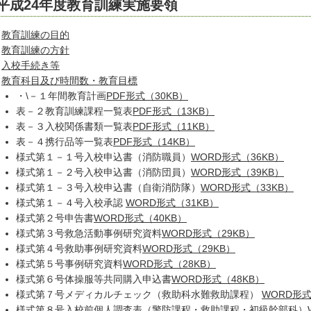
平成24年度教育訓練実施要領
教育訓練の目的
教育訓練の方針
入校手続き等
教育科目及び時間数・教育目標
・\－１年間教育計画
PDF形式（30KB）
表－２教育訓練課程一覧表
PDF形式（13KB）
表－３入校関係書類一覧表
PDF形式（11KB）
表－４携行品等一覧表
PDF形式（14KB）
様式第１－１号入校申込書（消防職員）
WORD形式（36KB）
様式第１－２号入校申込書（消防団員）
WORD形式（39KB）
様式第１－３号入校申込書（自衛消防隊）
WORD形式（33KB）
様式第１－４号入校承認
WORD形式（31KB）
様式第２号申告書
WORD形式（40KB）
様式第３号救急活動事例研究資料
WORD形式（29KB）
様式第４号救助事例研究資料
WORD形式（29KB）
様式第５号事例研究資料
WORD形式（28KB）
様式第６号体操服等共同購入申込書
WORD形式（48KB）
様式第７号メディカルチェック（救助科水難救助課程）
WORD形式
様式第８号入校前個人調査表（警防課程・救助課程・初級幹部科）