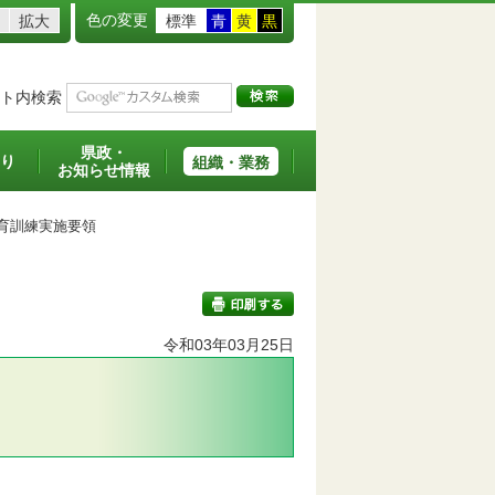
色の変更
拡大
標準
青
黄
黒
ト内検索
県政・
り
組織・業務
お知らせ情報
育訓練実施要領
令和03年03月25日
印刷する