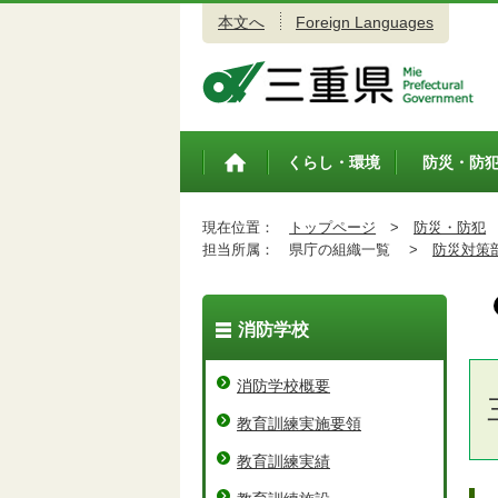
本文へ
Foreign Languages
三重県公式ウェブサイト
くらし・環境
防災・防
トップペ
ージ
現在位置：
トップページ
>
防災・防犯
担当所属：
県庁の組織一覧 >
防災対策
消防学校
消防学校概要
教育訓練実施要領
教育訓練実績