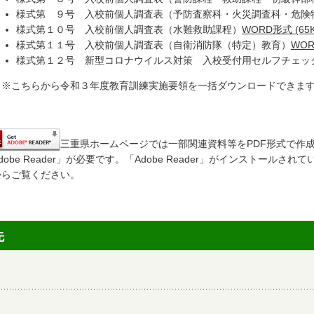
様式第 ９号 入校前個人調査表（予防査察科・火災調査科・危険
様式第１０号 入校前個人調査表（水難救助課程）
WORD形式 (65K
様式第１１号 入校前個人調査表（自衛消防隊（特定）教育）
WOR
様式第１２号 新型コロナウイルス対策 入校受付用セルフチェ
こちらから令和３年度教育訓練実施要領を一括ダウンロードできま
三重県ホームページでは一部関連資料等をPDF形式で作
dobe Reader」が必要です。「Adobe Reader」がインストー
からご覧ください。
先