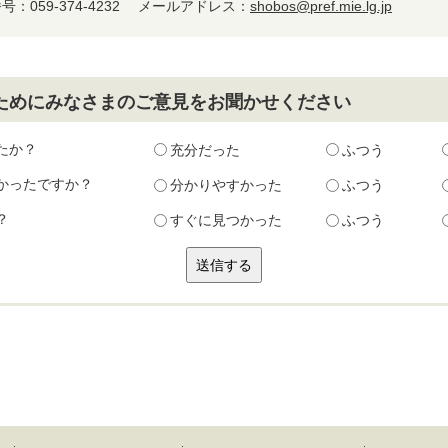
：059-374-4232
メールアドレス：
shobos@pref.mie.lg.jp
ためにみなさまのご意見をお聞かせください
たか？
充分だった
ふつう
かったですか？
分かりやすかった
ふつう
？
すぐに見つかった
ふつう