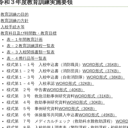
令和３年度教育訓練実施要領
教育訓練の目的
教育訓練の方針
入校手続き等
教育科目及び時間数・教育目標
表－１年間教育計画
表－２教育訓練課程一覧表
表－３入校関係書類一覧表
表－４携行品等一覧表
様式第１－１号 入校申込書（消防職員）
WORD形式（35KB）
様式第１－２号 入校申込書（消防団員）
WORD形式（37KB）
様式第１－３号 入校申込書（自衛消防隊）
WORD形式（38KB）
様式第１－４号 入校承認
WORD形式（32KB）
様式第 ２号 申告書
WORD形式（40KB）
様式第 ３号 救急活動事例研究資料
WORD形式（31KB）
様式第 ４号 救助事例研究資料
WORD形式（30KB）
様式第 ５号 事例研究資料
WORD形式（30KB）
様式第 ６号 体操服等共同購入申込書
WORD形式（49KB）
様式第 ７号 メディカルチェック（救助科水難救助課程）
WOR
様式第 ８号 入校前個人調査表（警防課程・救助課程・初級幹部