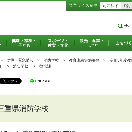
文字サイズ変更
元に戻す
縮小
サイ
健康・福祉・
スポーツ・
観光・産業・
犯
まちづく
子ども
教育・文化
しごと
>
防災・緊急情報
>
消防学校
>
教育訓練実施要領
>
令和3年度教
部
>
消防学校
>
教務課
三重県消防学校