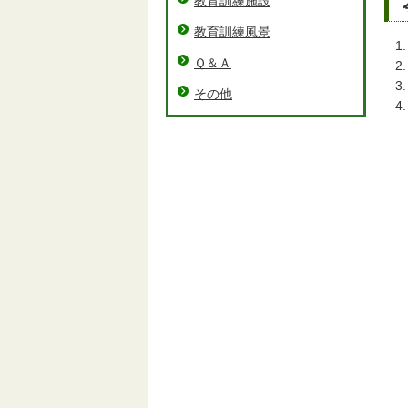
教育訓練施設
教育訓練風景
Ｑ＆Ａ
その他