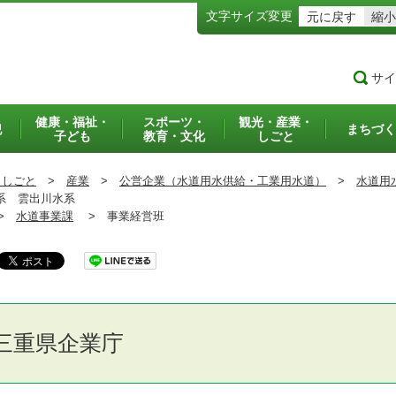
文字サイズ変更
元に戻す
縮小
サイ
健康・福祉・
スポーツ・
観光・産業・
犯
まちづく
子ども
教育・文化
しごと
・しごと
>
産業
>
公営企業（水道用水供給・工業用水道）
>
水道用
系 雲出川水系
>
水道事業課
>
事業経営班
三重県企業庁