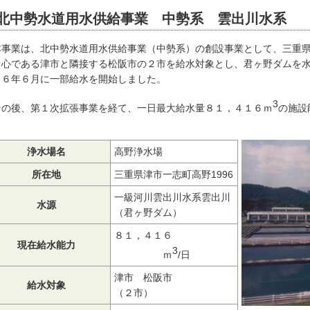
北中勢水道用水供給事業 中勢系 雲出川水系
本事業は、北中勢水道用水供給事業（中勢系）の創設事業として、三重
中心である津市と隣接する松阪市の２市を給水対象とし、君ヶ野ダムを
４６年６月に一部給水を開始しました。
3
その後、第１次拡張事業を経て、一日最大給水量８１，４１６ｍ
の施設
。
浄水場名
高野浄水場
所在地
三重県津市一志町高野1996
一級河川雲出川水系雲出川
水源
（君ヶ野ダム）
８１，４１６
現在給水能力
3
ｍ
/日
津市 松阪市
給水対象
（２市）