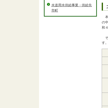
水道用水供給事業・供給先
市町
の
和
す