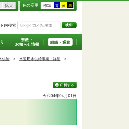
色の変更
拡大
標準
青
黄
黒
ト内検索
県政・
り
組織・業務
お知らせ情報
水供給
>
水道用水供給事業・詳細
>
令和04年04月01日
印刷する