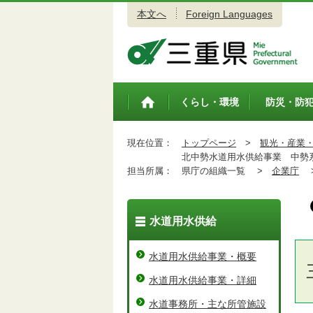
本文へ
Foreign Languages
三重県公式ウェブサイト
くらし・環境
防災・防
トップペ
ージ
現在位置：
トップページ
>
観光・産業
北中勢水道用水供給事業 中勢
担当所属：
県庁の組織一覧 >
企業庁
水道用水供給
水道用水供給事業・概要
水道用水供給事業・詳細
水道事務所・主な所管施設