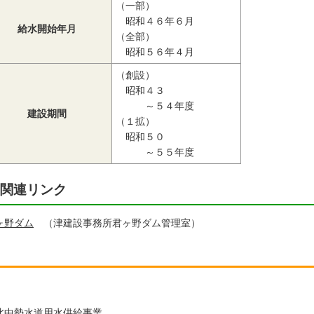
（一部）
昭和４６年６月
給水開始年月
（全部）
昭和５６年４月
（創設）
昭和４３
～５４年度
建設期間
（１拡）
昭和５０
～５５年度
関連リンク
ヶ野ダム
（津建設事務所君ヶ野ダム管理室）
北中勢水道用水供給事業