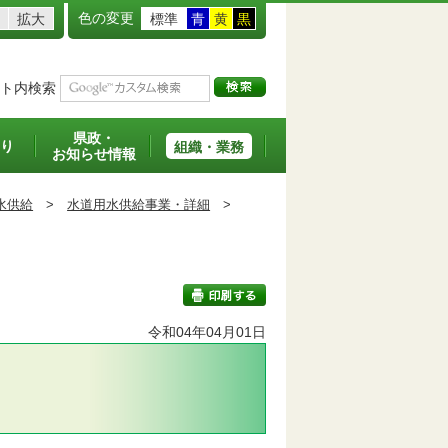
色の変更
拡大
標準
青
黄
黒
ト内検索
県政・
り
組織・業務
お知らせ情報
水供給
>
水道用水供給事業・詳細
>
令和04年04月01日
印刷する