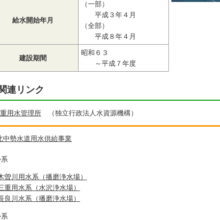
（一部）
平成３年４月
給水開始年月
（全部）
平成８年４月
昭和６３
建設期間
～平成７年度
関連リンク
重用水管理所
（独立行政法人水資源機構）
北中勢水道用水供給事業
勢系
木曽川用水系（播磨浄水場）
三重用水系（水沢浄水場）
長良川水系（播磨浄水場）
勢系