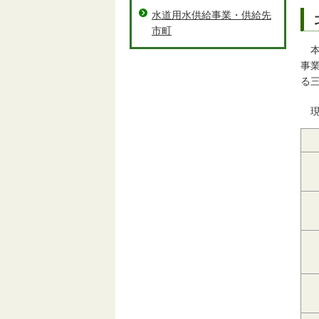
水道用水供給事業・供給先
市町
事
る