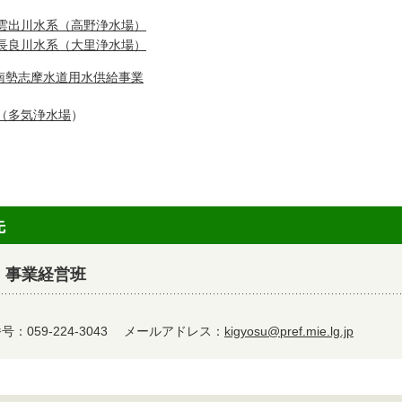
雲出川水系（高野浄水場）
長良川水系（大里浄水場）
南勢志摩水道用水供給事業
（多気浄水場
）
先
 事業経営班
：059-224-3043
メールアドレス：
kigyosu@pref.mie.lg.jp