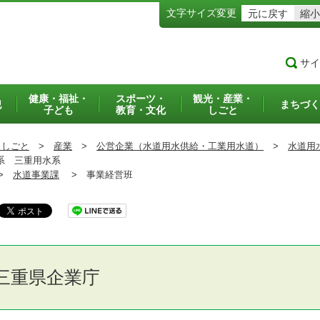
文字サイズ変更
元に戻す
縮小
サイ
健康・福祉・
スポーツ・
観光・産業・
犯
まちづく
子ども
教育・文化
しごと
・しごと
>
産業
>
公営企業（水道用水供給・工業用水道）
>
水道用
系 三重用水系
>
水道事業課
>
事業経営班
三重県企業庁