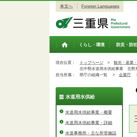
本文へ
Foreign Languages
三重県公式ウェブサイト
くらし・環境
防災・防
トップペ
ージ
現在位置：
トップページ
>
観光・産業
北中勢水道用水供給事業 北勢
担当所属：
県庁の組織一覧 >
企業庁
水道用水供給
水道用水供給事業・概要
水道用水供給事業・詳細
水道事務所・主な所管施設