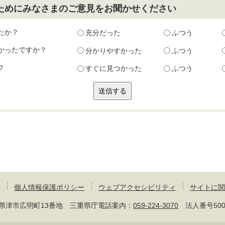
ためにみなさまのご意見をお聞かせください
たか？
充分だった
ふつう
かったですか？
分かりやすかった
ふつう
？
すぐに見つかった
ふつう
個人情報保護ポリシー
ウェブアクセシビリティ
サイトに関
 三重県津市広明町13番地 三重県庁電話案内：
059-224-3070
法人番号50000