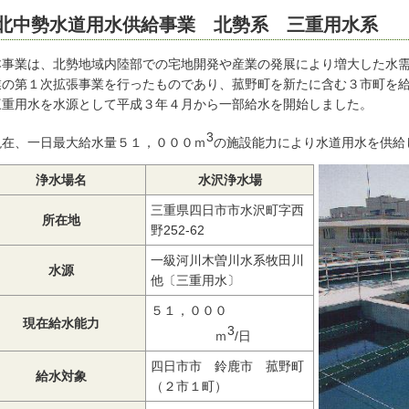
北中勢水道用水供給事業 北勢系 三重用水系
本事業は、北勢地域内陸部での宅地開発や産業の発展により増大した水
業の第１次拡張事業を行ったものであり、菰野町を新たに含む３市町を
三重用水を水源として平成３年４月から一部給水を開始しました。
3
現在、一日最大給水量５１，０００ｍ
の施設能力により水道用水を供給
浄水場名
水沢浄水場
三重県四日市市水沢町字西
所在地
野252-62
一級河川木曽川水系牧田川
水源
他〔三重用水〕
５１，０００
現在給水能力
3
ｍ
/日
四日市市 鈴鹿市 菰野町
給水対象
（２市１町）