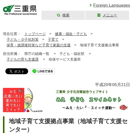
Foreign Languages
検索
メニュー
三重県公式ウェブ
サイト
現在位置：
トップページ
>
健康・福祉・子ども
>
子ども・少子化対策
>
子育て
>
保育・放課後対策など子育て家庭の支援
>
地域子育て支援拠点事業
担当所属：
県庁の組織一覧 >
子ども・福祉部 >
子どもの育ち支援課
>
幼保サービス支援班
平成20年05月21日
地域子育て支援拠点事業（地域子育て支援セ
ンター）