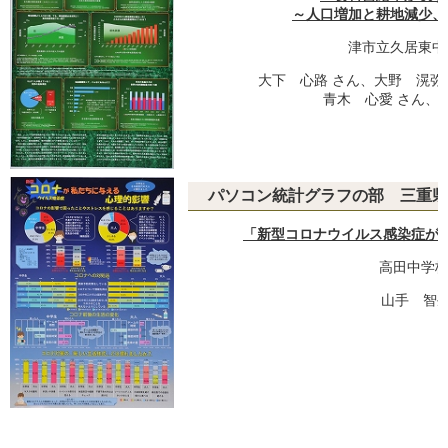
～人口増加と耕地減少、
津市立久居東中
大下 心路 さん、大野 滉弥
青木 心愛 さん、
パソコン統計グラフの部 三重県
「新型コロナウイルス感染症が
高田中学校
山手 智生