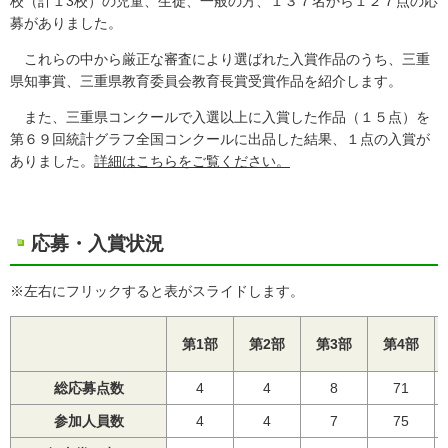
校（計１3校）の児童、生徒、一般の方、１３７名から１２７点の応
募がありました。
これらの中から厳正な審査により選ばれた入賞作品のうち、三重
県知事賞、三重県教育委員会教育長賞受賞作品を紹介します。
また、三重県コンクールで入選以上に入賞した作品（１５点）を
第６９回統計グラフ全国コンクールに出品した結果、１点の入賞が
ありました。
詳細はこちらをご覧ください。
応募・入賞状況
※左右にフリックすると表がスライドします。
第1部
第2部
第3部
第4部
総応募点数
4
4
8
71
参加人員数
4
4
7
75