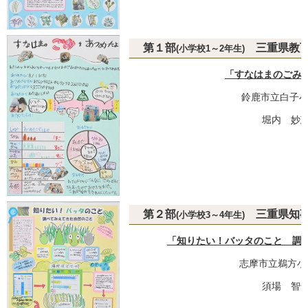
第１部
三重県教育
(小学校1～2年生)
「すなはまのごみ
鈴鹿市立白子小
堀内 妙恵
第２部
三重県知
(小学校3～4年生)
「知りたい！バッタのこと 調
志摩市立鵜方小
須場 智也