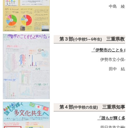
中島 綾斗
第３部
三重県教育
(小学校5～6年生)
「伊勢市のことをも
伊勢市立小俣小
田中 結羅
第４部
三重県知事
(中学校の生徒)
「誰もが輝く多
四日市市立楠中