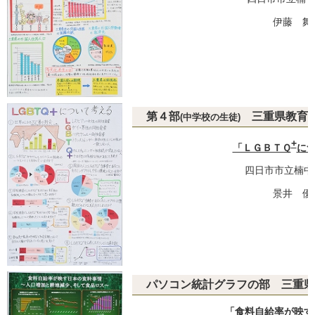
伊藤 舞
第４部
三重県教育委
(中学校の生徒)
+
「ＬＧＢＴＱ
に
四日市市立楠中
景井 優
パソコン統計グラフの部 三重県
「食料自給率が映す