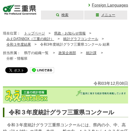
Foreign Languages
検索
メニュー
三重県公式ウェブ
サイト
現在位置：
トップページ
>
県政・お知らせ情報
>
みえDATABOX（三重の統計）
>
統計グラフコンクール
>
令和３年度結果
>
令和3年度統計グラフ三重県コンクール 結果
担当所属：
県庁の組織一覧 >
政策企画部
>
統計課
>
分析・情報班
令和03年12月08日
令和３年度統計グラフ三重県コンクール
令和３年度統計グラフ三重県コンクールには、県内の小、中、高