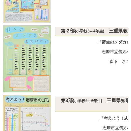
第２部
三重県教育
(小学校3～4年生)
「野生のメダカを
志摩市立鵜方小
森下 さつ
第3部
三重
(小学校5～6年生)
「考えよう！志
志摩市立鵜方小