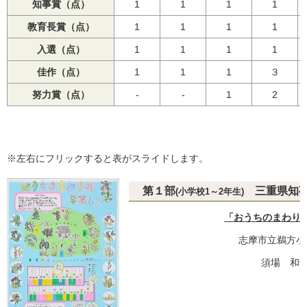
知事賞（点）
1
1
1
1
教育長賞（点）
1
1
1
1
入選（点）
1
1
1
1
佳作（点）
1
1
1
３
努力賞（点）
-
-
1
2
※左右にフリックすると表がスライドします。
第１部
三重県知
(小学校1～2年生)
「おうちのまわり
志摩市立鵜方小
須場 和也