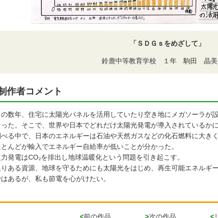
「ＳＤＧｓをめざして」
鈴鹿中等教育学校 １年 駒田 晶美
制作者コメント
の数年、住宅に太陽光パネルを活用していたり空き地にメガソーラが設
なった。そこで、世界や日本でどれだけ太陽光発電が導入されているか
べる中で、日本のエネルギーは石油や天然ガスなどの化石燃料に大きく
ほとんどが輸入でエネルギー自給率が低いことが分かった。
力発電はCO₂を排出し地球温暖化という問題を引き起こす。
りある資源、地球を守るためにも太陽光をはじめ、再生可能エネルギー
ではあるが、私も節電を心がけたい。
<
前の作品
>
次の作品
<