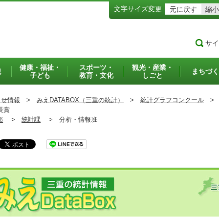
文字サイズ変更
元に戻す
縮小
サイ
健康・福祉・
スポーツ・
観光・産業・
犯
まちづく
子ども
教育・文化
しごと
らせ情報
>
みえDATABOX（三重の統計）
>
統計グラフコンクール
>
長賞
部
>
統計課
>
分析・情報班