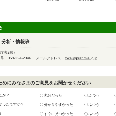
先
 分析・情報班
町庁舎2階）
：059-224-2046
メールアドレス：
tokei@pref.mie.lg.jp
ためにみなさまのご意見をお聞かせください
たか？
充分だった
ふつう
かったですか？
分かりやすかった
ふつう
？
すぐに見つかった
ふつう