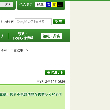
色の変更
拡大
標準
青
黄
黒
ト内検索
県政・
り
組織・業務
お知らせ情報
令和４年度結果
>
平成13年12月08日
印刷する