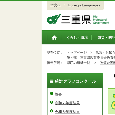
本文へ
Foreign Languages
三重県公式ウェブサイト
くらし・環境
防災・防
トップペ
ージ
現在位置：
トップページ
>
県政・お知
第４部 三重県教育委員会教育
担当所属：
県庁の組織一覧 >
政策企画
統計グラフコンクール
概要
令和７年度結果
令和６年度結果