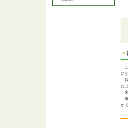
こ
に
調
の
火
限
か