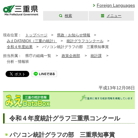
Foreign Languages
検索
メニュー
三重県公式ウェブ
サイト
現在位置：
トップページ
>
県政・お知らせ情報
>
みえDATABOX（三重の統計）
>
統計グラフコンクール
>
令和４年度結果
>
パソコン統計グラフの部 三重県知事賞
担当所属：
県庁の組織一覧 >
政策企画部
>
統計課
>
分析・情報班
平成13年12月08日
令和４年度統計グラフ三重県コンクール
パソコン統計グラフの部 三重県知事賞