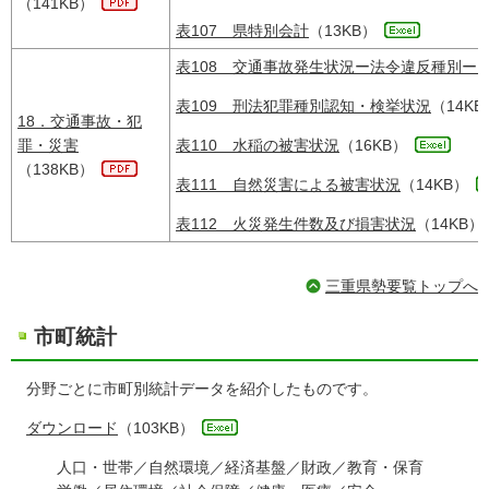
（141KB）
表107 県特別会計
（13KB）
表108 交通事故発生状況ー法令違反種別ー
表109 刑法犯罪種別認知・検挙状況
（14KB
18．交通事故・犯
罪・災害
表110 水稲の被害状況
（16KB）
（138KB）
表111 自然災害による被害状況
（14KB）
表112 火災発生件数及び損害状況
（14KB）
三重県勢要覧トップへ
市町統計
分野ごとに市町別統計データを紹介したものです。
ダウンロード
（103KB）
人口・世帯／自然環境／経済基盤／財政／教育・保育