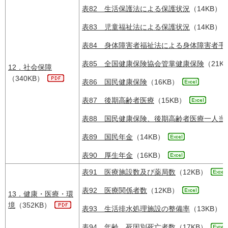
表82 生活保護法による保護状況
（14KB）
表83 児童福祉法による保護状況
（14KB）
表84 身体障害者福祉法による身体障害者手
表85 全国健康保険協会管掌健康保険
（21K
12．社会保障
（340KB）
表86 国民健康保険
（16KB）
表87 後期高齢者医療
（15KB）
表88 国民健康保険、後期高齢者医療一人当
表89 国民年金
（14KB）
表90 厚生年金
（16KB）
表91 医療施設数及び薬局数
（12KB）
表92 医療関係者数
（12KB）
13．健康・医療・環
境
（352KB）
表93 生活排水処理施設の整備率
（13KB）
表94 年齢、死因別死亡者数
（17KB）