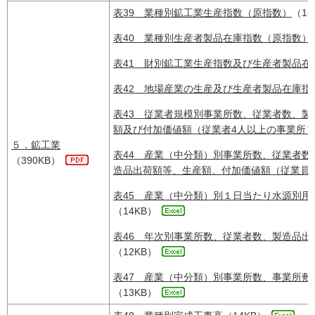
表39 業種別鉱工業生産指数（原指数）
（15
表40 業種別生産者製品在庫指数（原指数）
表41 財別鉱工業生産指数及び生産者製品在
表42 地場産業の生産及び生産者製品在庫指
表43 従業者規模別事業所数、従業者数、
額及び付加価値額（従業者4人以上の事業所
５．鉱工業
表44 産業（中分類）別事業所数、従業者
（390KB）
造品出荷額等、生産額、付加価値額（従業員
表45 産業（中分類）別１日当たり水源別用
（14KB）
表46 年次別事業所数、従業者数、製造品出
（12KB）
表47 産業（中分類）別事業所数、事業所敷
（13KB）