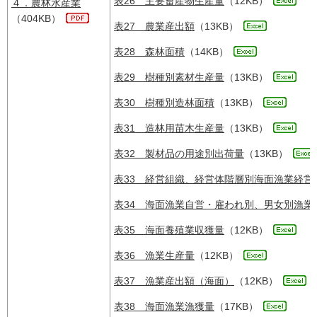
表26 主要畜産物生産量
（12KB）
４．農林水産業
（404KB）
表27 農業産出額
（13KB）
表28 森林面積
（14KB）
表29 樹種別素材生産量
（13KB）
表30 樹種別造林面積
（13KB）
表31 造林用苗木生産量
（13KB）
表32 製材品の用途別出荷量
（13KB）
表33 経営組織、経営体階層別海面漁業経営
表34 海面漁業自営・雇われ別、男女別漁業
表35 海面養殖業収獲量
（12KB）
表36 漁業生産量
（12KB）
表37 漁業産出額（海面）
（12KB）
表38 海面漁業漁獲量
（17KB）