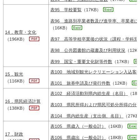
表95 学校要覧
（17KB）
表96 進路別卒業者数及び進学率、卒業者に
（16KB）
14．教育・文化
（196KB）
表97 高等学校卒業後の状況（課程・学科別
表98 公共図書館の蔵書及び利用状況
（12K
表99 国宝・重要文化財等件数
（17KB）
表100 地域別観光レクリエーション入込客
15．観光
（116KB）
表101 旅券申請及び発行件数
（12KB）
表102 経済活動別県内総生産（名目）
（18
16．県民経済計算
表103 県民所得および県民可処分所得の分
（138KB）
表104 県内総生産（支出側、名目）
（27KB
表105 県歳入（一般会計）
（16KB）
17．財政
表106 県歳出（一般会計）
（18KB）