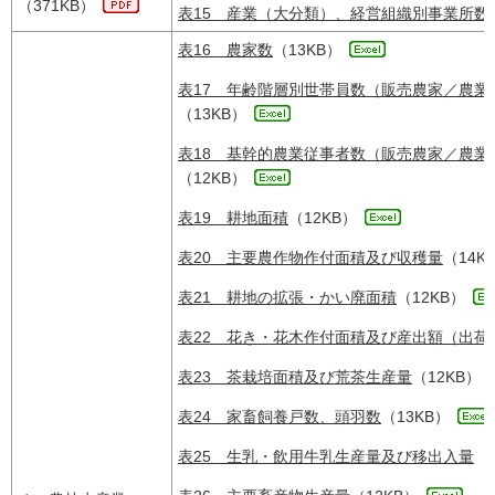
（371KB）
表15 産業（大分類）、経営組織別事業所数
表16 農家数
（13KB）
表17 年齢階層別世帯員数（販売農家／農業
（13KB）
表18 基幹的農業従事者数（販売農家／農業
（12KB）
表19 耕地面積
（12KB）
表20 主要農作物作付面積及び収穫量
（14K
表21 耕地の拡張・かい廃面積
（12KB）
表22 花き・花木作付面積及び産出額（出荷
表23 茶栽培面積及び荒茶生産量
（12KB）
表24 家畜飼養戸数、頭羽数
（13KB）
表25 生乳・飲用牛乳生産量及び移出入量
（