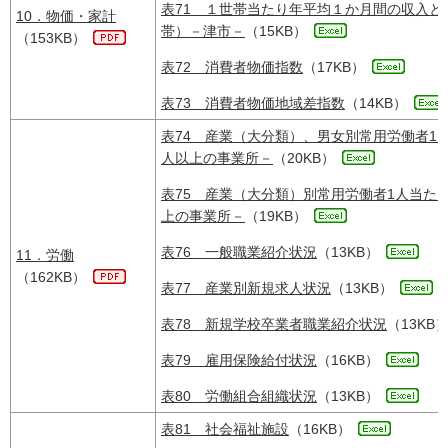
表71 １世帯当たり年平均１か月間の収入
10．物価・家計
帯）－津市－
（15KB）
（153KB）
表72 消費者物価指数
（17KB）
表73 消費者物価地域差指数
（14KB）
表74 産業（大分類）、男女別常用労働者1
人以上の事業所－
（20KB）
表75 産業（大分類）別常用労働者1人当た
上の事業所－
（19KB）
表76 一般職業紹介状況
（13KB）
11．労働
（162KB）
表77 産業別新規求人状況
（13KB）
表78 新規学校卒業者職業紹介状況
（13KB
表79 雇用保険給付状況
（16KB）
表80 労働組合組織状況
（13KB）
表81 社会福祉施設
（16KB）