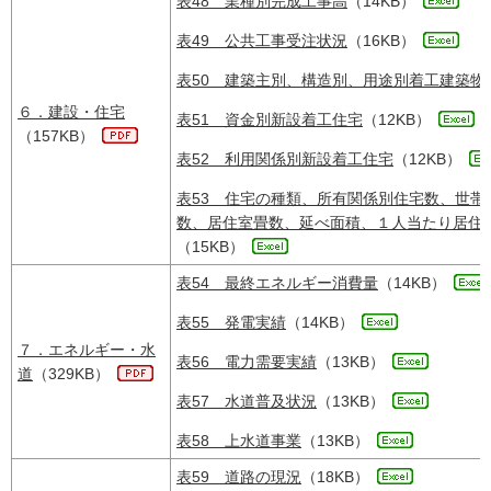
表48 業種別完成工事高
（14KB）
表49 公共工事受注状況
（16KB）
表50 建築主別、構造別、用途別着工建築物
６．建設・住宅
表51 資金別新設着工住宅
（12KB）
（157KB）
表52 利用関係別新設着工住宅
（12KB）
表53 住宅の種類、所有関係別住宅数、世
数、居住室畳数、延べ面積、１人当たり居住
（15KB）
表54 最終エネルギー消費量
（14KB）
表55 発電実績
（14KB）
７．エネルギー・水
表56 電力需要実績
（13KB）
道
（329KB）
表57 水道普及状況
（13KB）
表58 上水道事業
（13KB）
表59 道路の現況
（18KB）