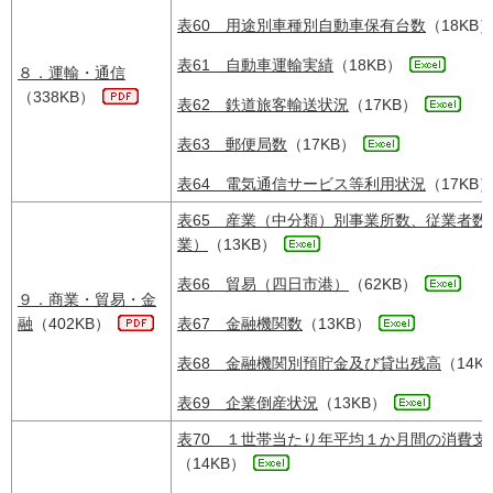
表60 用途別車種別自動車保有台数
（18KB
表61 自動車運輸実績
（18KB）
８．運輸・通信
（338KB）
表62 鉄道旅客輸送状況
（17KB）
表63 郵便局数
（17KB）
表64 電気通信サービス等利用状況
（17KB
表65 産業（中分類）別事業所数、従業者
業）
（13KB）
表66 貿易（四日市港）
（62KB）
９．商業・貿易・金
融
（402KB）
表67 金融機関数
（13KB）
表68 金融機関別預貯金及び貸出残高
（14K
表69 企業倒産状況
（13KB）
表70 １世帯当たり年平均１か月間の消費支
（14KB）