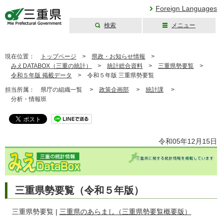
Foreign Languages
検索
メニュー
三重県公式ウェブ
サイト
現在位置：
トップページ
>
県政・お知らせ情報
>
みえDATABOX（三重の統計）
>
統計総合資料
>
三重県勢要覧
>
令和５年版 掲載データ
>
令和５年版 三重県勢要覧
担当所属：
県庁の組織一覧 >
政策企画部
>
統計課
>
分析・情報班
令和05年12月15日
三重県勢要覧（令和５年版）
三重県勢要覧 |
三重県のあらまし（三重県勢要覧概要版）