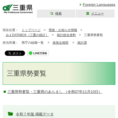
Foreign Languages
検索
メニュー
三重県公式ウェブ
サイト
現在位置：
トップページ
>
県政・お知らせ情報
>
みえDATABOX（三重の統計）
>
統計総合資料
>
三重県勢要覧
担当所属：
県庁の組織一覧 >
政策企画部
>
統計課
三重県勢要覧
三重県勢要覧・三重県のあらまし
（令和07年11月10日）
令和７年版 掲載データ