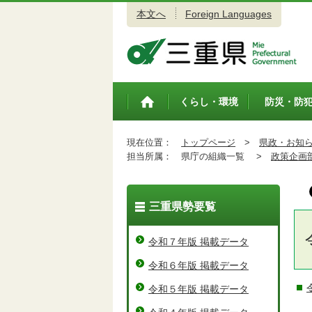
本文へ
Foreign Languages
三重県公式ウェブサイト
くらし・環境
防災・防
トップペ
ージ
現在位置：
トップページ
>
県政・お知
担当所属：
県庁の組織一覧 >
政策企画
三重県勢要覧
令和７年版 掲載データ
令和６年版 掲載データ
令和５年版 掲載データ