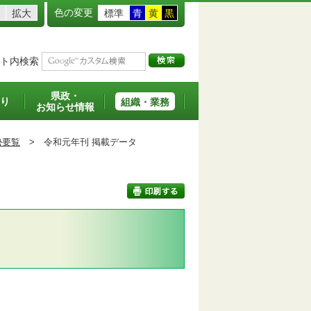
色の変更
拡大
標準
青
黄
黒
ト内検索
県政・
り
組織・業務
お知らせ情報
勢要覧
>
令和元年刊 掲載データ
印刷する