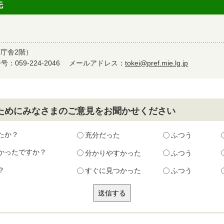
先
町庁舎2階）
：059-224-2046
メールアドレス：
tokei@pref.mie.lg.jp
ためにみなさまのご意見をお聞かせください
たか？
充分だった
ふつう
かったですか？
分かりやすかった
ふつう
？
すぐに見つかった
ふつう