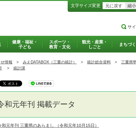
文字サイズ変更
元に戻す
縮小
サイ
健康・福祉・
スポーツ・
観光・産業・
犯
まちづく
子ども
教育・文化
しごと
らせ情報
>
みえDATABOX（三重の統計）
>
統計総合資料
>
三重県
部
>
統計課
令和元年刊 掲載データ
令和元年刊 三重県のあらまし
（令和元年10月15日）