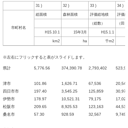
31 )
32 )
33 )
34 )
総面積
森林面積
評価総地積
評価
（総数）
（田
市町村名
H15.10.1
15年3月
H15.1.1
km2
ha
千m2
※左右にフリックすると表がスライドします。
県計
5,776.56
374,390.78
2,793,402
523,9
津市
101.86
1,626.71
67,536
20,54
四日市市
197.40
3,545.25
125,859
30,97
伊勢市
178.97
10,521.31
79,175
17,02
松阪市
209.65
8,925.53
123,163
44,53
桑名市
57.30
928.59
32,567
9,749