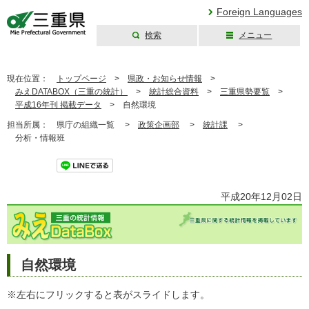
Foreign Languages
検索
メニュー
三重県公式ウェブ
サイト
現在位置：
トップページ
>
県政・お知らせ情報
>
みえDATABOX（三重の統計）
>
統計総合資料
>
三重県勢要覧
>
平成16年刊 掲載データ
>
自然環境
担当所属：
県庁の組織一覧 >
政策企画部
>
統計課
>
分析・情報班
ツイート
平成20年12月02日
自然環境
※左右にフリックすると表がスライドします。