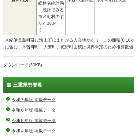
総務省統計局
「統計でみる
市区町村のす
がた2004」
※
※紀伊長島町及び海山町にまたがる入会地があり、この面積(0.18km
に含む。木曽岬町、大安町、菰野町面積は境界未定のため概算数値
ダウンロード
(30KB)
三重県勢要覧
令和７年版 掲載データ
令和６年版 掲載データ
令和５年版 掲載データ
令和４年版 掲載データ