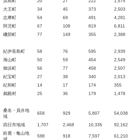
浜島町
20
27
222
1,575
大王町
34
45
373
2,503
志摩町
54
69
491
4,281
阿児町
67
108
819
6,811
磯部町
77
149
355
2,388
紀伊長島町
58
76
595
2,939
海山町
50
59
454
2,549
御浜町
56
77
458
2,507
紀宝町
27
38
340
2,013
紀和町
14
17
174
355
鵜殿村
25
36
179
1,478
桑名・員弁地
658
929
5,807
54,038
域
四日市地域
1,707
2,468
10,335
92,162
鈴鹿・亀山地
598
918
7,597
61,210
域