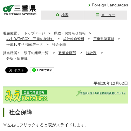
Foreign Languages
検索
メニュー
三重県公式ウェブ
サイト
現在位置：
トップページ
>
県政・お知らせ情報
>
みえDATABOX（三重の統計）
>
統計総合資料
>
三重県勢要覧
>
平成16年刊 掲載データ
>
社会保障
担当所属：
県庁の組織一覧 >
政策企画部
>
統計課
>
分析・情報班
平成20年12月02日
社会保障
※左右にフリックすると表がスライドします。