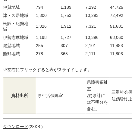
伊賀地域
794
1,189
7,292
44,725
津・久居地域
1,300
1,753
10,293
72,492
松阪・紀勢地
1,326
1,912
7,321
51,681
域
伊勢志摩地域
1,198
1,727
10,396
68,060
尾鷲地域
255
307
2,101
11,483
熊野地域
278
365
2,111
11,806
※左右にフリックすると表がスライドします。
県障害福祉
室
三重社会保
資料出所
県生活保障室
注)県計に
注)県計に
は不明分を
含む。
ダウンロード
(28KB )