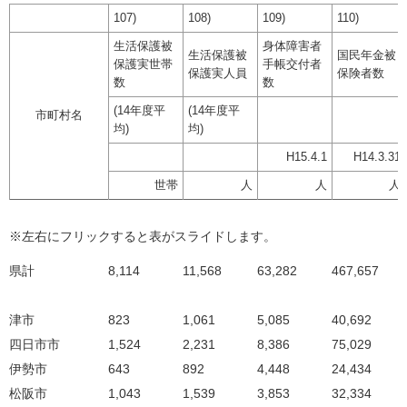
107)
108)
109)
110)
生活保護被
身体障害者
生活保護被
国民年金被
保護実世帯
手帳交付者
保護実人員
保険者数
数
数
(14年度平
(14年度平
市町村名
均)
均)
H15.4.1
H14.3.31
世帯
人
人
人
※左右にフリックすると表がスライドします。
県計
8,114
11,568
63,282
467,657
津市
823
1,061
5,085
40,692
四日市市
1,524
2,231
8,386
75,029
伊勢市
643
892
4,448
24,434
松阪市
1,043
1,539
3,853
32,334