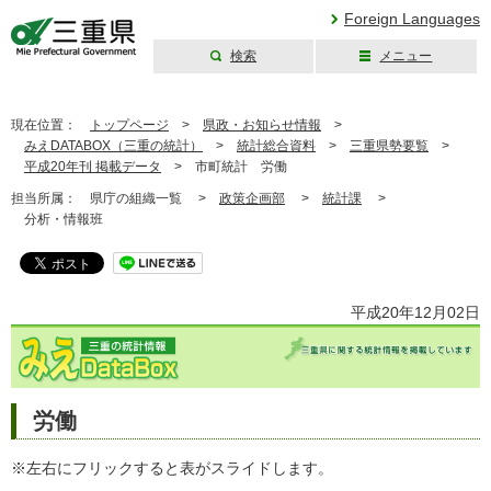
Foreign Languages
検索
メニュー
三重県公式ウェブ
サイト
現在位置：
トップページ
>
県政・お知らせ情報
>
みえDATABOX（三重の統計）
>
統計総合資料
>
三重県勢要覧
>
平成20年刊 掲載データ
>
市町統計 労働
担当所属：
県庁の組織一覧 >
政策企画部
>
統計課
>
分析・情報班
平成20年12月02日
労働
※左右にフリックすると表がスライドします。