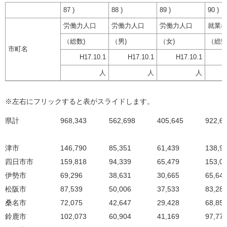
87 )
88 )
89 )
90 )
労働力人口
労働力人口
労働力人口
就業
（総数)
（男)
（女)
（総
市町名
H17.10.1
H17.10.1
H17.10.1
人
人
人
※左右にフリックすると表がスライドします。
県計
968,343
562,698
405,645
922,6
津市
146,790
85,351
61,439
138,9
四日市市
159,818
94,339
65,479
153,0
伊勢市
69,296
38,631
30,665
65,64
松阪市
87,539
50,006
37,533
83,28
桑名市
72,075
42,647
29,428
68,85
鈴鹿市
102,073
60,904
41,169
97,77