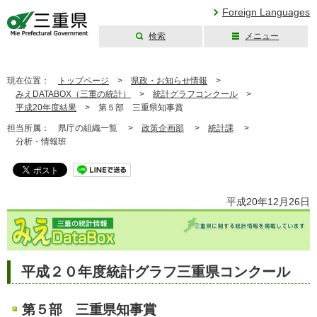
Foreign Languages
検索
メニュー
三重県公式ウェブ
サイト
現在位置：
トップページ
>
県政・お知らせ情報
>
みえDATABOX（三重の統計）
>
統計グラフコンクール
>
平成20年度結果
>
第５部 三重県知事賞
担当所属：
県庁の組織一覧 >
政策企画部
>
統計課
>
分析・情報班
平成20年12月26日
平成２０年度統計グラフ三重県コンクール
第５部 三重県知事賞