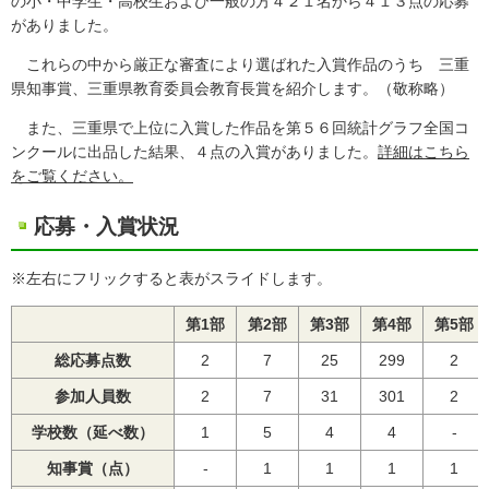
の小・中学生・高校生および一般の方４２１名から４１３点の応募
がありました。
これらの中から厳正な審査により選ばれた入賞作品のうち 三重
県知事賞、三重県教育委員会教育長賞を紹介します。（敬称略）
また、三重県で上位に入賞した作品を第５６回統計グラフ全国コ
ンクールに出品した結果、４点の入賞がありました。
詳細はこちら
をご覧ください。
応募・入賞状況
※左右にフリックすると表がスライドします。
第1部
第2部
第3部
第4部
第5部
総応募点数
2
7
25
299
2
参加人員数
2
7
31
301
2
学校数（延べ数）
1
5
4
4
-
知事賞（点）
-
1
1
1
1