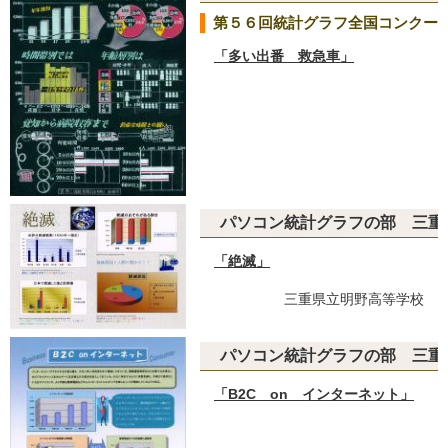
第５６回統計グラフ全国コンクー
「多い出番 救急車」
鈴鹿
パソコン統計グラフの部 三重
「絶滅」
三重県立明野高等学校
パソコン統計グラフの部 三重
「B2C on インターネット」
津