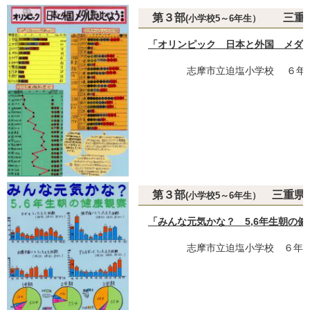
第３部
三重県
(小学校5～6年生）
「オリンピック 日本と外国 メダ
志摩市立迫塩小学校 ６年
第３部
三重県教
(小学校5～6年生）
「みんな元気かな？ 5,6年生朝の健
志摩市立迫塩小学校 ６年