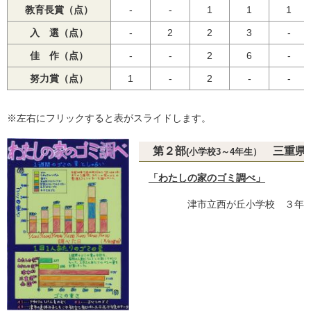
教育長賞（点）
-
-
1
1
1
入 選（点）
-
2
2
3
-
佳 作（点）
-
-
2
6
-
努力賞（点）
1
-
2
-
-
※左右にフリックすると表がスライドします。
第２部
三重県
(小学校3～4年生）
「わたしの家のゴミ調べ」
津市立西が丘小学校 ３年