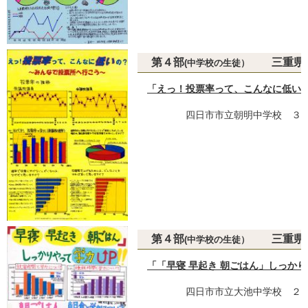
第４部
三重県
(中学校の生徒）
「えっ！投票率って、こんなに低い
四日市市立朝明中学校 ３
第４部
三重県教
(中学校の生徒）
「「早寝 早起き 朝ごはん」しっか
四日市市立大池中学校 ２