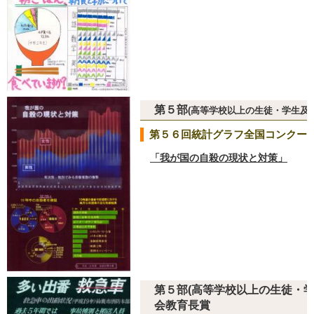
第５部
(高等学校以上の生徒・学生及
第５６回統計グラフ全国コンクー
「我が国の自殺の現状と対策」
四日
第５部(高等学校以上の生徒・
会教育長賞