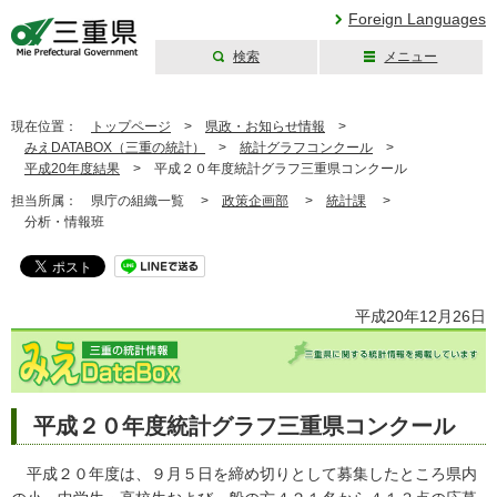
Foreign Languages
検索
メニュー
三重県公式ウェブ
サイト
現在位置：
トップページ
>
県政・お知らせ情報
>
みえDATABOX（三重の統計）
>
統計グラフコンクール
>
平成20年度結果
>
平成２０年度統計グラフ三重県コンクール
担当所属：
県庁の組織一覧 >
政策企画部
>
統計課
>
分析・情報班
平成20年12月26日
平成２０年度統計グラフ三重県コンクール
平成２０年度は、９月５日を締め切りとして募集したところ県内