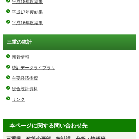
平成18年度結果
平成17年度結果
平成16年度結果
三重の統計
新着情報
統計データライブラリ
主要経済指標
総合統計資料
リンク
本ページに関する問い合わせ先
三重県 政策企画部 統計課 分析・情報班