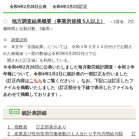
令和4年2月28日公表
令和4年3月2日訂正
地方調査結果概要（事業所規模 5人以上）
〇
＜1賃金、2労
働時間と出勤日数、3雇用＞
※
調査説明
※ 本文中「全国結果」については、令和３年２月２４日付けで公開さ
れた確報値（一部の数値は令和3年5月28日付けで公
開された訂正値）を利用している。
※令和4年2月28日に公表いたしました毎月勤労統計調査・令和２年
年報について、令和4年3月2日に統計表の一部訂正を行いました
（訂正内容は
こちら
をご覧ください）。なお、下記には訂正したフ
ァイルを掲載いたしました（訂正部分を下線で表示したファイルも
あわせて掲載しております）。
統計表詳細
1 指数表
訂正部表示あり
2 産業及び性別常用労働者数の１人当たり平均月間給与額
訂