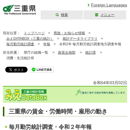
Foreign Languages
検索
メニュー
三重県公式ウェブ
サイト
現在位置：
トップページ
>
県政・お知らせ情報
>
みえDATABOX（三重の統計）
>
統計データライブラリ
>
毎月勤労統計調査
>
年報
>
令和2年 毎月勤労統計調査地方調査年報
担当所属：
県庁の組織一覧 >
政策企画部
>
統計課
>
消費・生活統計班
令和04年03月02日
三重県の賃金・労働時間・雇用の動き
毎月勤労統計調査・令和２年年報