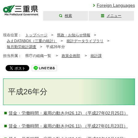
Foreign Languages
検索
メニュー
三重県公式ウェブ
サイト
現在位置：
トップページ
>
県政・お知らせ情報
>
みえDATABOX（三重の統計）
>
統計データライブラリ
>
毎月勤労統計調査
>
平成26年分
担当所属：
県庁の組織一覧 >
政策企画部
>
統計課
平成26年分
賃金・労働時間・雇用の動き(H26.12)
（平成27年02月25日）
賃金・労働時間・雇用の動き(H26.11)
（平成27年01月23日）