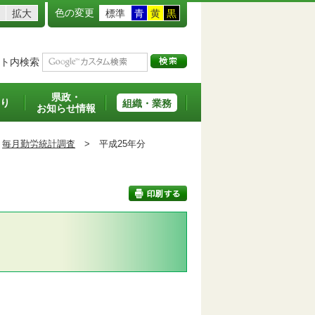
色の変更
拡大
標準
青
黄
黒
ト内検索
県政・
り
組織・業務
お知らせ情報
毎月勤労統計調査
>
平成25年分
印刷する