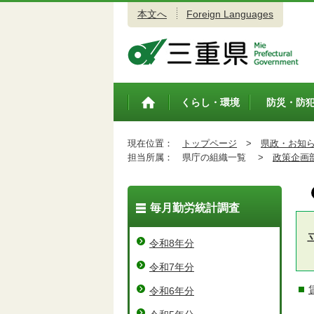
本文へ
Foreign Languages
三重県公式ウェブサイト
くらし・環境
防災・防
トップペ
ージ
現在位置：
トップページ
>
県政・お知
担当所属：
県庁の組織一覧 >
政策企画
毎月勤労統計調査
令和8年分
令和7年分
令和6年分