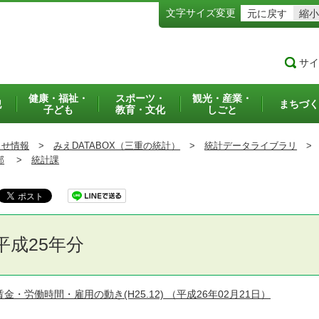
文字サイズ変更
元に戻す
縮小
サイ
健康・福祉・
スポーツ・
観光・産業・
犯
まちづく
子ども
教育・文化
しごと
らせ情報
>
みえDATABOX（三重の統計）
>
統計データライブラリ
>
部
>
統計課
平成25年分
賃金・労働時間・雇用の動き(H25.12)
（平成26年02月21日）