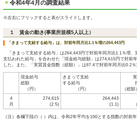
令和4年4月の調査結果
※左右にフリックすると表がスライドします。
１ 賃金の動き(事業所規模5人以上）
「きまって支給する給与」は、対前年同月比1.1％増の264,443円
「きまって支給する給与」は264,443円で対前年同月比1.1％増、
支払われた給与」を合わせた「現金給与総額」は274,615円で対前年同
した。また、「実質賃金指数（総額）」は87.4で対前年同月比0.2％
現金給与
きまって支給
実
総額
する給与
指
（円）
（円）
（総額）
4
274,615
264,443
8
月
(2.5)
(1.1)
（-
（注）各欄下段の（ ）内は、令和2年平均を100とする指数の対前年