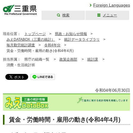
Foreign Languages
検索
メニュー
三重県公式ウェブ
サイト
現在位置：
トップページ
>
県政・お知らせ情報
>
みえDATABOX（三重の統計）
>
統計データライブラリ
>
毎月勤労統計調査
>
令和4年分
>
賃金・労働時間・雇用の動き(令和4年4月)
担当所属：
県庁の組織一覧 >
政策企画部
>
統計課
>
消費・生活統計班
令和04年06月30日
賃金・労働時間・雇用の動き(令和4年4月)