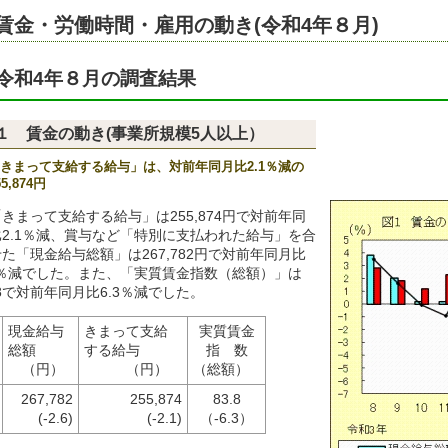
賃金・労働時間・雇用の動き(令和4年８月)
令和4年８月の調査結果
１ 賃金の動き(事業所規模5人以上）
きまって支給する給与」は、対前年同月比2.1％減の
55,874円
「きまって支給する給与」は255,874円で対前年同
比2.1％減、賞与など「特別に支払われた給与」を合
た「現金給与総額」は267,782円で対前年同月比
.6％減でした。また、「実質賃金指数（総額）」は
.8で対前年同月比6.3％減でした。
現金給与
きまって支給
実質賃金
総額
する給与
指 数
（円）
（円）
（総額）
267,782
255,874
83.8
(-2.6)
(-2.1)
（-6.3）