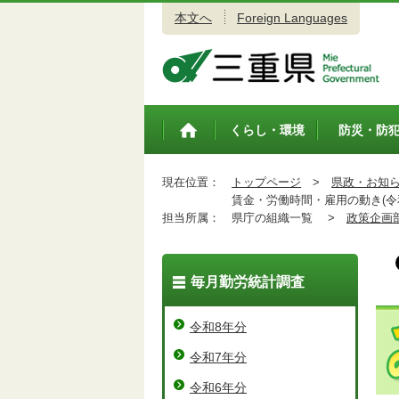
本文へ
Foreign Languages
三重県公式ウェブサイト
くらし・環境
防災・防
トップペ
ージ
現在位置：
トップページ
>
県政・お知
賃金・労働時間・雇用の動き(令和
担当所属：
県庁の組織一覧 >
政策企画
毎月勤労統計調査
令和8年分
令和7年分
令和6年分