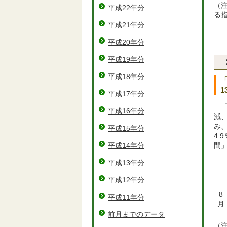
（注
平成22年分
る
平成21年分
平成20年分
平成19年分
平成18年分
1
平成17年分
「
平成16年分
減、
み、
平成15年分
4
平成14年分
間」
平成13年分
平成12年分
8
平成11年分
月
前月までのデータ
（注