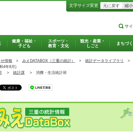
文字サイズ変更
元に戻す
縮小
サイ
健康・福祉・
スポーツ・
観光・産業・
犯
まちづく
子ども
教育・文化
しごと
らせ情報
>
みえDATABOX（三重の統計）
>
統計データライブラリ
>
4年8月)
部
>
統計課
>
消費・生活統計班