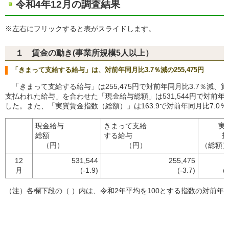
令和4年12月の調査結果
※左右にフリックすると表がスライドします。
１ 賃金の動き(事業所規模5人以上）
「きまって支給する給与」は、対前年同月比3.7％減の255,475円
「きまって支給する給与」は255,475円で対前年同月比3.7％減、
支払われた給与」を合わせた「現金給与総額」は531,544円で対前年同
した。また、「実質賃金指数（総額）」は163.9で対前年同月比7.0
現金給与
きまって支給
実
総額
する給与
指
（円）
（円）
（総額
12
531,544
255,475
1
月
(-1.9)
(-3.7)
（-
（注）各欄下段の（ ）内は、令和2年平均を100とする指数の対前年