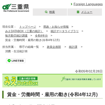
Foreign Languages
検索
メニュー
三重県公式ウェブ
サイト
現在位置：
トップページ
>
県政・お知らせ情報
>
みえDATABOX（三重の統計）
>
統計データライブラリ
>
毎月勤労統計調査
>
令和4年分
>
賃金・労働時間・雇用の動き(令和4年12月)
担当所属：
県庁の組織一覧 >
政策企画部
>
統計課
>
消費・生活統計班
令和05年02月28日
賃金・労働時間・雇用の動き(令和4年12月)