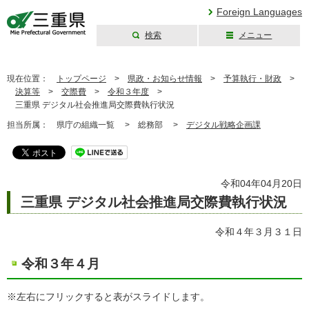
Foreign Languages
検索
メニュー
三重県公式ウェブ
サイト
現在位置：
トップページ
>
県政・お知らせ情報
>
予算執行・財政
>
決算等
>
交際費
>
令和３年度
>
三重県 デジタル社会推進局交際費執行状況
担当所属：
県庁の組織一覧 >
総務部 >
デジタル戦略企画課
令和04年04月20日
三重県 デジタル社会推進局交際費執行状況
令和４年３月３１日
令和３年４月
※左右にフリックすると表がスライドします。